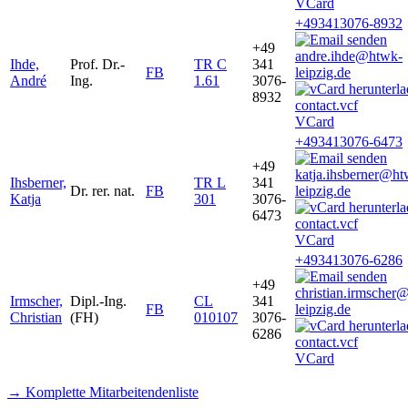
VCard
+493413076-8932
+49
andre.ihde@htwk-
Ihde,
Prof. Dr.-
TR C
341
FB
leipzig.de
André
Ing.
1.61
3076-
8932
VCard
+493413076-6473
+49
katja.ihsberner@ht
Ihsberner,
TR L
341
Dr. rer. nat.
FB
leipzig.de
Katja
301
3076-
6473
VCard
+493413076-6286
+49
christian.irmscher
Irmscher,
Dipl.-Ing.
CL
341
FB
leipzig.de
Christian
(FH)
010107
3076-
6286
VCard
→ Komplette Mitarbeitendenliste