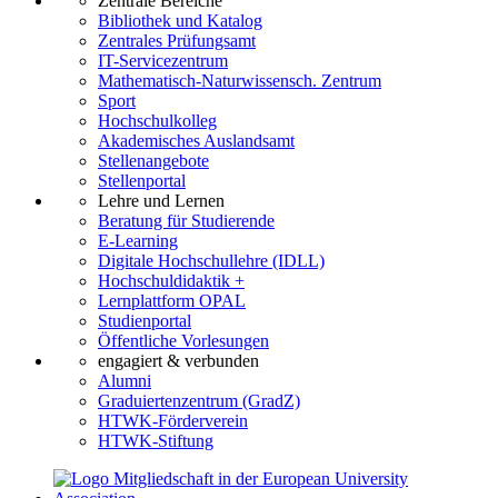
Zentrale Bereiche
Bibliothek und Katalog
Zentrales Prüfungsamt
IT-Servicezentrum
Mathematisch-Naturwissensch. Zentrum
Sport
Hochschulkolleg
Akademisches Auslandsamt
Stellenangebote
Stellenportal
Lehre und Lernen
Beratung für Studierende
E-Learning
Digitale Hochschullehre (IDLL)
Hochschuldidaktik +
Lernplattform OPAL
Studienportal
Öffentliche Vorlesungen
engagiert & verbunden
Alumni
Graduiertenzentrum (GradZ)
HTWK-Förderverein
HTWK-Stiftung