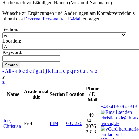
Suche nach vollständigen Namen (Vor- und Nachname).
Wünsche zu Ergänzungen und Änderungen am Kontaktverzeichnis
nimmt das
Dezernat Personal via E-Mail
entgegen.
Section:
Location:
Keyword:
Search
- All -
a
b
c
d
e
f
g
h
i
j
k
l
m
n
o
p
q
r
s
t
u
v
w
x
y
z
Phone
Academical
Name
Section
Location
/ E-
title
Mail
+493413076-2313
+49
christian.ide@htwk
Ide,
341
Prof.
FIM
GU 226
leipzig.de
Christian
3076-
2313