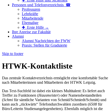
✚ Erste Hilfe und Sicherheit
Personen und Telefon­verzeichnis ☎
Professuren
Lehrkräfte
Mitarbeitende
Ehemalige
✚ Erste Hilfe →
Ihre Anreise zur Fakultät
Alumni
Alumni Nachrichten der FWW
Praxis: Stellen für Graduierte
Skip to footer
HTWK-Kontaktliste
Das zentrale Kontaktverzeichnis ermöglicht eine komfortable Suche
nach Mitarbeiterinnen und Mitarbeitern der HTWK Leipzig.
Das Text-Suchfeld ist dabei ein kleines Multitalent: Es liefert auch
Treffer zu Funktionen (
Hausmeister
) oder Namensbestandteilen
(
Schmi
für sämtliche Varianten von Schmid/Schmiedt/Schmitt) und
kann auch „rückwärts“ Telefondurchwahlen zuordnen (
6508
für
Büro/Leiterin Studienangelegenheiten). Ebenfalls möglich ist die