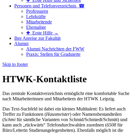
✚ Erste Hilfe und Sicherheit
Personen und Telefon­verzeichnis ☎
Professuren
Lehrkräfte
Mitarbeitende
Ehemalige
✚ Erste Hilfe →
Ihre Anreise zur Fakultät
Alumni
Alumni Nachrichten der FWW
Praxis: Stellen für Graduierte
Skip to footer
HTWK-Kontaktliste
Das zentrale Kontaktverzeichnis ermöglicht eine komfortable Suche
nach Mitarbeiterinnen und Mitarbeitern der HTWK Leipzig.
Das Text-Suchfeld ist dabei ein kleines Multitalent: Es liefert auch
Treffer zu Funktionen (
Hausmeister
) oder Namensbestandteilen
(
Schmi
für sämtliche Varianten von Schmid/Schmiedt/Schmitt) und
kann auch „rückwärts“ Telefondurchwahlen zuordnen (
6508
für
Büro/Leiterin Studienangelegenheiten). Ebenfalls möglich ist die