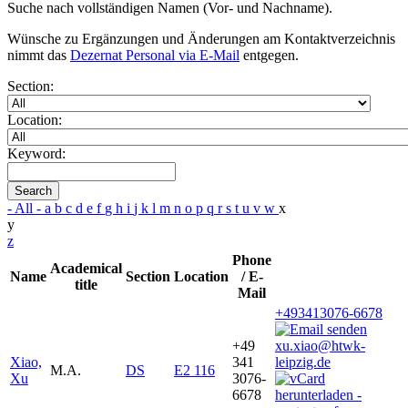
Suche nach vollständigen Namen (Vor- und Nachname).
Wünsche zu Ergänzungen und Änderungen am Kontaktverzeichnis
nimmt das
Dezernat Personal via E-Mail
entgegen.
Section:
Location:
Keyword:
Search
- All -
a
b
c
d
e
f
g
h
i
j
k
l
m
n
o
p
q
r
s
t
u
v
w
x
y
z
Phone
Academical
Name
Section
Location
/ E-
title
Mail
+493413076-6678
+49
xu.xiao@htwk-
Xiao,
341
leipzig.de
M.A.
DS
E2 116
Xu
3076-
6678