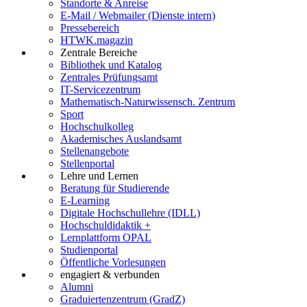
Standorte & Anreise
E-Mail / Webmailer (Dienste intern)
Pressebereich
HTWK.magazin
Zentrale Bereiche
Bibliothek und Katalog
Zentrales Prüfungsamt
IT-Servicezentrum
Mathematisch-Naturwissensch. Zentrum
Sport
Hochschulkolleg
Akademisches Auslandsamt
Stellenangebote
Stellenportal
Lehre und Lernen
Beratung für Studierende
E-Learning
Digitale Hochschullehre (IDLL)
Hochschuldidaktik +
Lernplattform OPAL
Studienportal
Öffentliche Vorlesungen
engagiert & verbunden
Alumni
Graduiertenzentrum (GradZ)