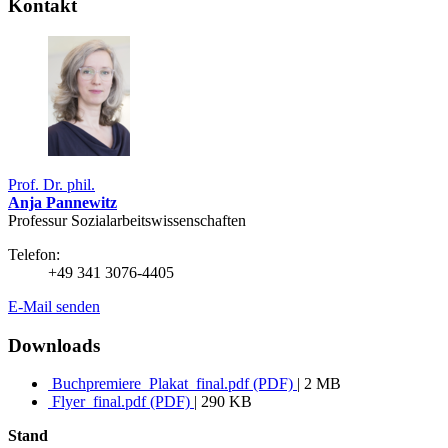
Kontakt
Prof. Dr. phil.
Anja Pannewitz
Professur Sozial­arbeits­wissen­schaften
Telefon:
+49 341 3076-4405
E-Mail senden
Downloads
Buchpremiere_Plakat_final.pdf (PDF)
| 2 MB
Flyer_final.pdf (PDF)
| 290 KB
Stand