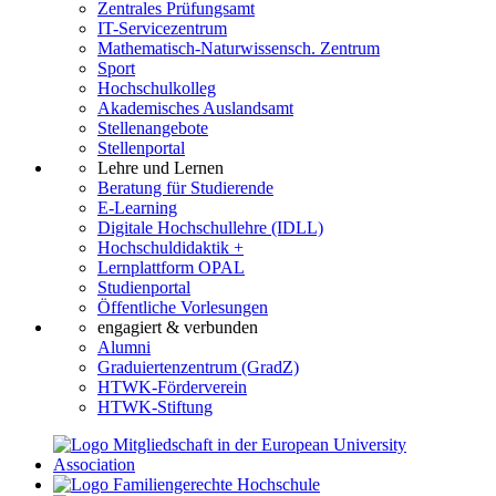
Zentrales Prüfungsamt
IT-Servicezentrum
Mathematisch-Naturwissensch. Zentrum
Sport
Hochschulkolleg
Akademisches Auslandsamt
Stellenangebote
Stellenportal
Lehre und Lernen
Beratung für Studierende
E-Learning
Digitale Hochschullehre (IDLL)
Hochschuldidaktik +
Lernplattform OPAL
Studienportal
Öffentliche Vorlesungen
engagiert & verbunden
Alumni
Graduiertenzentrum (GradZ)
HTWK-Förderverein
HTWK-Stiftung