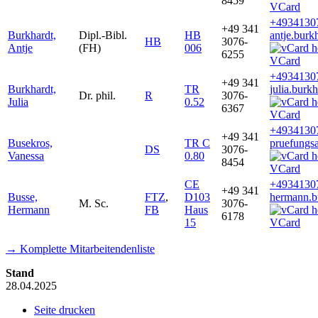
8459
VCard
+4934130
+49 341
Burkhardt,
Dipl.-Bibl.
HB
antje.burk
HB
3076-
Antje
(FH)
006
6255
VCard
+4934130
+49 341
Burkhardt,
TR
julia.burk
Dr. phil.
R
3076-
Julia
0.52
6367
VCard
+4934130
+49 341
Busekros,
TR C
pruefungsa
DS
3076-
Vanessa
0.80
8454
VCard
CE
+4934130
+49 341
Busse,
FTZ
,
D103
hermann.b
M. Sc.
3076-
Hermann
FB
Haus
6178
15
VCard
→ Komplette Mitarbeitendenliste
Stand
28.04.2025
Seite drucken