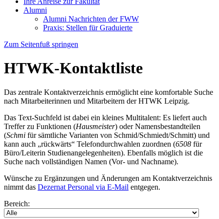
Ihre Anreise zur Fakultät
Alumni
Alumni Nachrichten der FWW
Praxis: Stellen für Graduierte
Zum Seitenfuß springen
HTWK-Kontaktliste
Das zentrale Kontaktverzeichnis ermöglicht eine komfortable Suche
nach Mitarbeiterinnen und Mitarbeitern der HTWK Leipzig.
Das Text-Suchfeld ist dabei ein kleines Multitalent: Es liefert auch
Treffer zu Funktionen (
Hausmeister
) oder Namensbestandteilen
(
Schmi
für sämtliche Varianten von Schmid/Schmiedt/Schmitt) und
kann auch „rückwärts“ Telefondurchwahlen zuordnen (
6508
für
Büro/Leiterin Studienangelegenheiten). Ebenfalls möglich ist die
Suche nach vollständigen Namen (Vor- und Nachname).
Wünsche zu Ergänzungen und Änderungen am Kontaktverzeichnis
nimmt das
Dezernat Personal via E-Mail
entgegen.
Bereich: