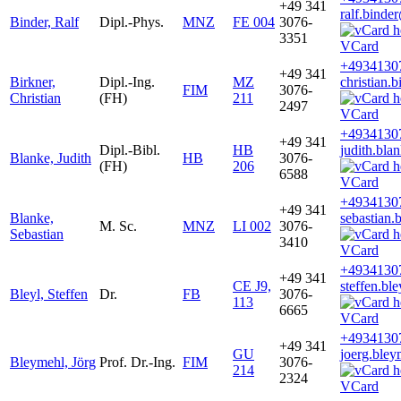
+49 341
ralf.binde
Binder, Ralf
Dipl.-Phys.
MNZ
FE 004
3076-
3351
VCard
+4934130
+49 341
Birkner,
Dipl.-Ing.
MZ
christian.
FIM
3076-
Christian
(FH)
211
2497
VCard
+4934130
+49 341
Dipl.-Bibl.
HB
judith.bla
Blanke, Judith
HB
3076-
(FH)
206
6588
VCard
+4934130
+49 341
Blanke,
sebastian.
M. Sc.
MNZ
LI 002
3076-
Sebastian
3410
VCard
+4934130
+49 341
CE J9,
steffen.bl
Bleyl, Steffen
Dr.
FB
3076-
113
6665
VCard
+4934130
+49 341
GU
joerg.ble
Bleymehl, Jörg
Prof. Dr.-Ing.
FIM
3076-
214
2324
VCard