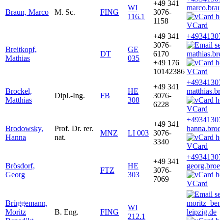
+49 341
WI
marco.bra
Braun, Marco
M. Sc.
FING
3076-
116.1
1158
VCard
+49 341
+4934130
3076-
Breitkopf,
GE
DT
6170
mathias.br
Mathias
035
+49 176
10142386
VCard
+4934130
+49 341
Brockel,
HE
matthias.b
Dipl.-Ing.
FB
3076-
Matthias
308
6228
VCard
+4934130
+49 341
Brodowsky,
Prof. Dr. rer.
hanna.bro
MNZ
LI 003
3076-
Hanna
nat.
3340
VCard
+4934130
+49 341
Brösdorf,
HE
georg.bro
FTZ
3076-
Georg
303
7069
VCard
Brüggemann,
moritz_be
WI
Moritz
B. Eng.
FING
leipzig.de
212.1