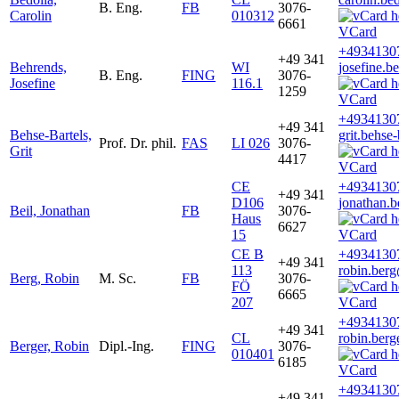
B. Eng.
FB
3076-
Carolin
010312
6661
VCard
+4934130
+49 341
Behrends,
WI
josefine.b
B. Eng.
FING
3076-
Josefine
116.1
1259
VCard
+4934130
+49 341
Behse-Bartels,
grit.behse
Prof. Dr. phil.
FAS
LI 026
3076-
Grit
4417
VCard
CE
+4934130
+49 341
D106
jonathan.b
Beil, Jonathan
FB
3076-
Haus
6627
15
VCard
CE B
+4934130
+49 341
113
robin.ber
Berg, Robin
M. Sc.
FB
3076-
FÖ
6665
207
VCard
+4934130
+49 341
CL
robin.berg
Berger, Robin
Dipl.-Ing.
FING
3076-
010401
6185
VCard
+4934130
+49 341