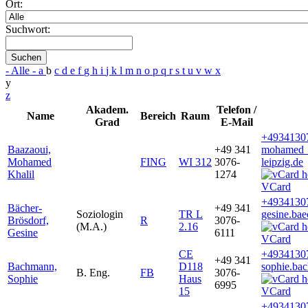
Ort:
Suchwort:
Suchen
- Alle -
a
b
c
d
e
f
g
h
i
j
k
l
m
n
o
p
q
r
s
t
u
v
w
x
y
z
Akadem.
Telefon /
Name
Bereich
Raum
Grad
E-Mail
+4934130
Baazaoui,
+49 341
mohamed_k
Mohamed
FING
WI 312
3076-
leipzig.de
Khalil
1274
VCard
+4934130
Bächer-
+49 341
Soziologin
TR L
gesine.ba
Brösdorf,
R
3076-
(M.A.)
2.16
Gesine
6111
VCard
CE
+4934130
+49 341
Bachmann,
D118
sophie.ba
B. Eng.
FB
3076-
Sophie
Haus
6995
15
VCard
+4934130