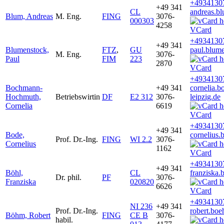
+4934130
+49 341
CL
andreas.b
Blum, Andreas
M. Eng.
FING
3076-
000303
4258
VCard
+4934130
+49 341
Blumenstock,
FTZ
,
GU
paul.blum
M. Eng.
3076-
Paul
FIM
223
2870
VCard
+4934130
Bochmann-
+49 341
cornelia.
Hochmuth,
Betriebswirtin
DF
E2 312
3076-
leipzig.de
Cornelia
6619
VCard
+4934130
+49 341
Bode,
cornelius
Prof. Dr.-Ing.
FING
WI 2.2
3076-
Cornelius
1162
VCard
+4934130
+49 341
Böhl,
CL
franziska.
Dr. phil.
PF
3076-
Franziska
020820
6626
VCard
+4934130
NI 236
+49 341
Prof. Dr.-Ing.
robert.bo
Böhm, Robert
FING
CE B
3076-
habil.