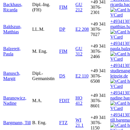
+49 341
Backhaus,
Dipl.-Ing.
GU
ricarda.b
FIM
3076-
Ricarda
(FH)
212
2301
VCard
+4934130
+49 341
Baldszun,
matthias.
LL.M.
DP
E2 208
3076-
Matthias
7027
VCard
+4934130
+49 341
Balzereit,
GU
paula.balz
M. Eng.
FIM
3076-
Paula
312
2466
VCard
+4934130
+49 341
studienan
Banusch,
Dipl.-
DS
E2 110
3076-
leipzig.de
Margit
Germanistin
6508
VCard
+4934130
+49 341
Baranowicz,
HO
nadine.ba
M.A.
FDIT
3076-
Nadine
412
8601
VCard
+4934130
+49 341
WI
till.bargm
Bargmann, Till
B. Eng.
FTZ
3076-
21.1
1150