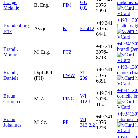
Böttger,
GU
melanie.bo
B. Eng.
FIM
3076-
Melanie
002
2990
VCard
+4934130
+49 341
Brandenburg,
justitiari
Ass.jur.
K
E2 412
3076-
Erik
6441
VCard
+4934130
+49 341
Brandl,
brandl@em
M. Eng.
FTZ
3076-
Markus
8713
VCard
+4934130
+49 341
Brandt,
Dipl.-Kffr.
ZU
daniela.br
FWW
3076-
Daniela
(FH)
209
6391
VCard
+4934130
+49 341
Braun,
WI
cornelia.b
M. A.
FING
3076-
Cornelia
112.1
1153
VCard
+4934130
+49 341
Braun,
WI
johannes.
M. Sc.
PF
3076-
Johannes
313.2.2
1276
VCard
+4934130