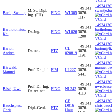
VCard
+4934130
+49 341
M. Sc. Dipl.-
swantje.ba
Barth, Swantje
FING
WI 305
3076-
Ing. (FH)
1117
VCard
+4934130
+49 341
Bartholomäus,
bartholoma
Dr.-Ing.
FING
WI 026
3076-
Kai
1200
VCard
+4934130
+49 341
Barton,
CL
barton@ftz
Dr. oec.
FTZ
3076-
Andrea
020819
1191
VCard
+4934130
+49 341
Bärwald,
manuel.ba
Prof. Dr. phil.
FIM
LI 227
3076-
Manuel
5441
VCard
+4934130
+49 341
Prof. Dr.-Ing.
uwe.baese
Bäsel, Uwe
FING
NI 242
3076-
Dr. rer. nat.
4113
VCard
CE
+4934130
+49 341
Bauchspies,
D016
chris.bauc
Dipl.-Geol.
FTZ
3076-
Chris
Haus