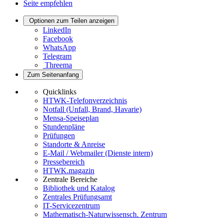
Seite empfehlen
Optionen zum Teilen anzeigen
LinkedIn
Facebook
WhatsApp
Telegram
Threema
Zum Seitenanfang
Quicklinks
HTWK-Telefonverzeichnis
Notfall (Unfall, Brand, Havarie)
Mensa-Speiseplan
Stundenpläne
Prüfungen
Standorte & Anreise
E-Mail / Webmailer (Dienste intern)
Pressebereich
HTWK.magazin
Zentrale Bereiche
Bibliothek und Katalog
Zentrales Prüfungsamt
IT-Servicezentrum
Mathematisch-Naturwissensch. Zentrum