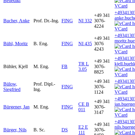
Benedikt
VCard
+4934130
+49 341
anke.buch
Bucher, Anke
Prof. Dr.-Ing.
FING
NI 332
3076-
4224
VCard
+4934130
+49 341
moritz.bu
Bühl, Moritz
B. Eng.
FING
NI 435
3076
4243
VCard
+4934130
+49 341
TR L
kjell.bueh
Bühler, Kjell
M. Eng.
FB
3076-
3.05
8825
VCard
+49 341
+4934130
Bülow,
Prof. Dipl.-
FING
3076-
Siegfried
Ing.
1124
VCard
+4934130
+49 341
CE B
jan.buerg
Bürgener, Jan
M. Eng.
FING
3076-
011
3147
VCard
+4934130
+49 341
E2 E
nils.buerg
Bürger, Nils
B. Sc.
DS
3076-
111