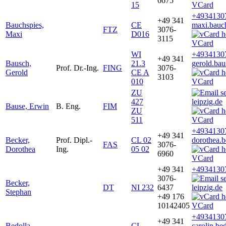
6675
15
VCard
+4934130
+49 341
Bauchspies,
CE
maxi.bauc
FTZ
3076-
Maxi
D016
3115
VCard
WI
+4934130
+49 341
Bausch,
21.3
gerold.ba
Prof. Dr.-Ing.
FING
3076-
Gerold
CE A
3103
010
VCard
ZU
427
leipzig.de
Bause, Erwin
B. Eng.
FIM
ZU
511
VCard
+4934130
+49 341
Becker,
Prof. Dipl.-
CL 02
dorothea.
FAS
3076-
Dorothea
Ing.
05 02
6960
VCard
+49 341
+4934130
3076-
Becker,
DT
NI 232
6437
leipzig.de
Stephan
+49 176
10142405
VCard
+4934130
+49 341
Bedolla,
CL
carolin.be