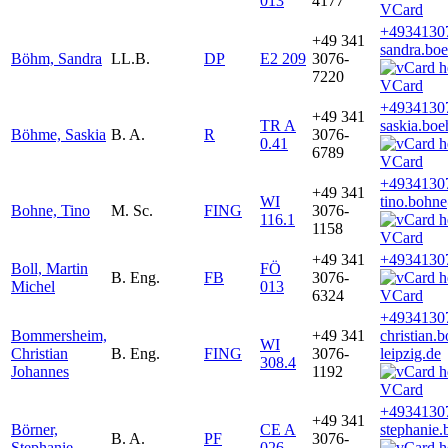
013
4177
VCard
+4934130
+49 341
sandra.bo
Böhm, Sandra
LL.B.
DP
E2 209
3076-
7220
VCard
+4934130
+49 341
TR A
saskia.bo
Böhme, Saskia
B. A.
R
3076-
0.41
6789
VCard
+4934130
+49 341
WI
tino.bohn
Bohne, Tino
M. Sc.
FING
3076-
116.1
1158
VCard
+49 341
+4934130
Boll, Martin
FÖ
B. Eng.
FB
3076-
Michel
013
6324
VCard
+4934130
Bommersheim,
+49 341
christian
WI
Christian
B. Eng.
FING
3076-
leipzig.de
308.4
Johannes
1192
VCard
+4934130
+49 341
Börner,
CE A
stephanie.
B. A.
PF
3076-
Stephanie
026