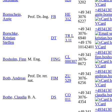
3202
VCard
+4934130
+49 341
Bornschein,
HE
antje.born
Prof. Dr.-Ing.
FB
3076
Antje
312
6227
VCard
+49 341
+4934130
Borschke,
3076-
TR L
Kristian
DT
6940
kristian.b
3.11
Steffen
+49 176
10142401
VCard
+4934130
+49 341
CL
finn.bosh
Bosholm, Finn
M. Eng.
FING
3076-
000307
8672
VCard
+4934130
+49 341
Prof. Dr. rer.
ZU
andreas.b
Both, Andreas
FIM
3076-
nat.
529
6256
VCard
+4934130
+49 341
CO
claudia.bo
Bothe, Claudia
B. A.
DS
3076-
011
4354
VCard
+4934130
+49 341