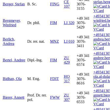
CE
stefan.ber
Berger, Stefan
B. Sc.
FING
3076-
107
3155
VCard
+4934130
+49 341
Bergmeyer,
winfried.
Dr. phil.
FIM
LI 320
3076-
Winfried
5429
VCard
+4934130
+49 341
Berlich,
andrea.ber
Dr. rer. nat.
MNZ
LI 010
3076-
Andrea
3411
VCard
+4934130
+49 341
ZU
andree.ber
Bertel, Andree
Dipl.-Ing.
FIM
3076-
429
6574
VCard
+4934130
+49 341
HO
ola.al-dul
Bidhan, Ola
M. Eng.
FDIT
3076-
317
8616
VCard
+4934130
+49 341
Prof. Dr. rer.
ZU
annett.bie
Bierer, Annett
FWW
3076-
pol.
307
6533
VCard
+4934130