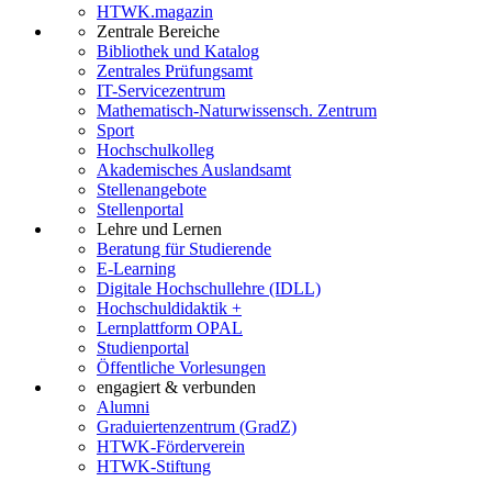
HTWK.magazin
Zentrale Bereiche
Bibliothek und Katalog
Zentrales Prüfungsamt
IT-Servicezentrum
Mathematisch-Naturwissensch. Zentrum
Sport
Hochschulkolleg
Akademisches Auslandsamt
Stellenangebote
Stellenportal
Lehre und Lernen
Beratung für Studierende
E-Learning
Digitale Hochschullehre (IDLL)
Hochschuldidaktik +
Lernplattform OPAL
Studienportal
Öffentliche Vorlesungen
engagiert & verbunden
Alumni
Graduiertenzentrum (GradZ)
HTWK-Förderverein
HTWK-Stiftung