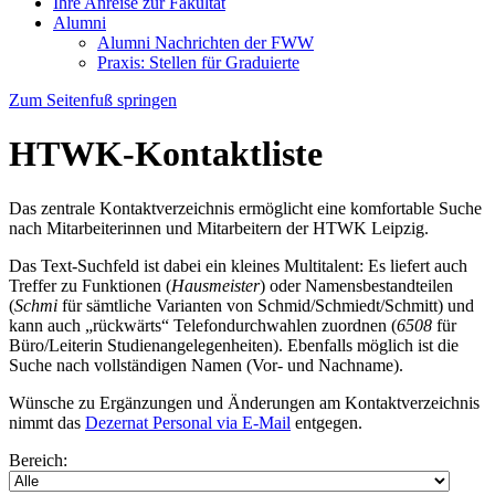
Ihre Anreise zur Fakultät
Alumni
Alumni Nachrichten der FWW
Praxis: Stellen für Graduierte
Zum Seitenfuß springen
HTWK-Kontaktliste
Das zentrale Kontaktverzeichnis ermöglicht eine komfortable Suche
nach Mitarbeiterinnen und Mitarbeitern der HTWK Leipzig.
Das Text-Suchfeld ist dabei ein kleines Multitalent: Es liefert auch
Treffer zu Funktionen (
Hausmeister
) oder Namensbestandteilen
(
Schmi
für sämtliche Varianten von Schmid/Schmiedt/Schmitt) und
kann auch „rückwärts“ Telefondurchwahlen zuordnen (
6508
für
Büro/Leiterin Studienangelegenheiten). Ebenfalls möglich ist die
Suche nach vollständigen Namen (Vor- und Nachname).
Wünsche zu Ergänzungen und Änderungen am Kontaktverzeichnis
nimmt das
Dezernat Personal via E-Mail
entgegen.
Bereich: