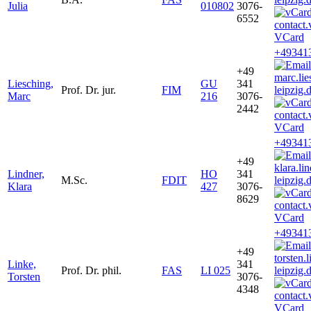
Julia
010802
3076-
6552
VCard
+49341
+49
marc.li
Liesching,
GU
341
Prof. Dr. jur.
FIM
leipzig.
Marc
216
3076-
2442
VCard
+49341
+49
klara.l
Lindner,
HO
341
M.Sc.
FDIT
leipzig.
Klara
427
3076-
8629
VCard
+49341
+49
torsten
Linke,
341
Prof. Dr. phil.
FAS
LI 025
leipzig.
Torsten
3076-
4348
VCard