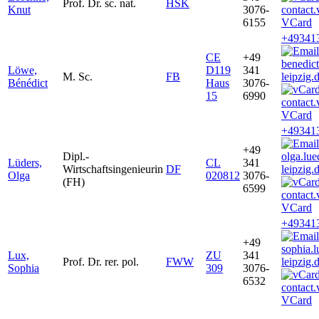
Prof. Dr. sc. nat.
HSK
Knut
3076-
6155
VCard
+49341
CE
+49
benedic
Löwe,
D119
341
M. Sc.
FB
leipzig.
Bénédict
Haus
3076-
15
6990
VCard
+49341
+49
Dipl.-
olga.lu
Lüders,
CL
341
Wirtschaftsingenieurin
DF
leipzig.
Olga
020812
3076-
(FH)
6599
VCard
+49341
+49
sophia.
Lux,
ZU
341
Prof. Dr. rer. pol.
FWW
leipzig.
Sophia
309
3076-
6532
VCard