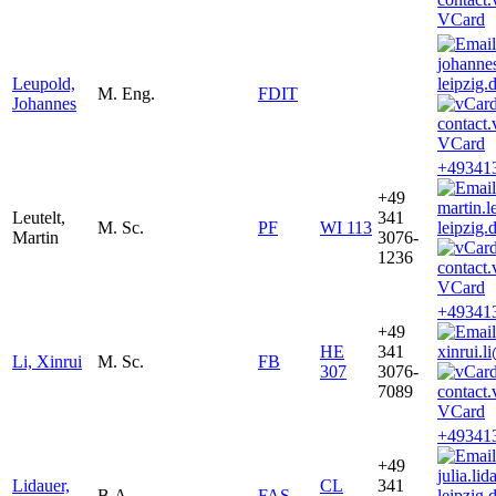
VCard
johanne
Leupold,
leipzig.
M. Eng.
FDIT
Johannes
VCard
+49341
+49
martin.
Leutelt,
341
M. Sc.
PF
WI 113
leipzig.
Martin
3076-
1236
VCard
+49341
+49
HE
341
xinrui.l
Li, Xinrui
M. Sc.
FB
307
3076-
7089
VCard
+49341
+49
julia.l
Lidauer,
CL
341
B.A.
FAS
leipzig.