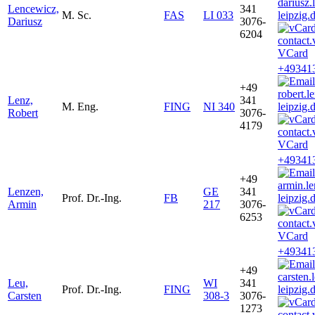
dariusz
Lencewicz,
341
M. Sc.
FAS
LI 033
leipzig.
Dariusz
3076-
6204
VCard
+49341
+49
robert.
Lenz,
341
M. Eng.
FING
NI 340
leipzig.
Robert
3076-
4179
VCard
+49341
+49
armin.l
Lenzen,
GE
341
Prof. Dr.-Ing.
FB
leipzig.
Armin
217
3076-
6253
VCard
+49341
+49
carsten
Leu,
WI
341
Prof. Dr.-Ing.
FING
leipzig.
Carsten
308-3
3076-
1273