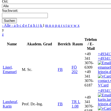
Ort:
Suchwort:
Suchen
- Alle -
a
b
c
d
e
f
g
h
i
j
k
l
m
n
o
p
q
r
s
t
u
v
w
x
y
z
Telefon
Name
Akadem. Grad
Bereich
Raum
/ E-
Mail
+49
+49341
341
+49341
3076-
Lägel,
FÖ
6309
emanuel
M. Sc.
FB
Emanuel
202
+49
leipzig.
341
3076-
6187
VCard
+49341
+49
karin.l
Landgraf,
TR L
341
Prof. Dr.-Ing.
FB
leipzig.
Karin
1.08
3076-
6348