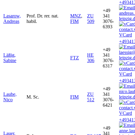
+49341
+49
andreas
Lasarow,
Prof. Dr. rer. nat.
MNZ
,
ZU
341
leipzig.
Andreas
habil.
FIM
509
3076-
6393
VCard
+49341
+49
laessig
Läßig,
HE
341
FTZ
leipzig.
Sabine
306
3076-
6317
VCard
+49341
+49
nico.la
Laube,
ZU
341
M. Sc.
FIM
leipzig.
Nico
512
3076-
6421
VCard
+49341
+49
anne.la
Lauer,
341