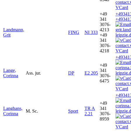
VCard
+49
+49341
341
+49341
3076-
Landmann,
4213
grit.la
FING
NI 333
Grit
+49
leipzig.
341
3076-
4218
VCard
+49341
+49
corinna
Lange,
341
Ass. jur.
DP
E2 205
leipzig.
Corinna
3076-
6475
VCard
+49341
+49
corinna
Langhans,
TR A
341
M. Sc.
Sport
leipzig.
Corinna
2.21
3076-
8959
VCard