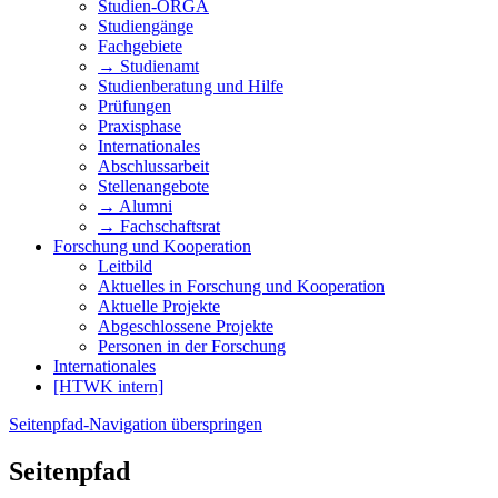
Studien-ORGA
Studiengänge
Fachgebiete
→ Studienamt
Studienberatung und Hilfe
Prüfungen
Praxisphase
Internationales
Abschlussarbeit
Stellenangebote
→ Alumni
→ Fachschaftsrat
Forschung und Kooperation
Leitbild
Aktuelles in Forschung und Kooperation
Aktuelle Projekte
Abgeschlossene Projekte
Personen in der Forschung
Internationales
[HTWK intern]
Seitenpfad-Navigation überspringen
Seitenpfad