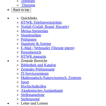
Telegram
Threema
Back to top
Quicklinks
HTWK-Telefonverzeichnis
Notfall (Unfall, Brand, Havarie)
Mensa-Speiseplan
Stundenpläne
Prüfungen
Standorte & Anreise
E-Mail / Webmailer (Dienste intern)
Pressebereich
HTWK.magazin
Zentrale Bereiche
Bibliothek und Katalog
Zentrales Prüfungsamt
IT-Servicezentrum
Mathematisch-Naturwissensch. Zentrum
Sport
Hochschulkolleg
Akademisches Auslandsamt
Stellenangebote
Stellenportal
Lehre und Lernen