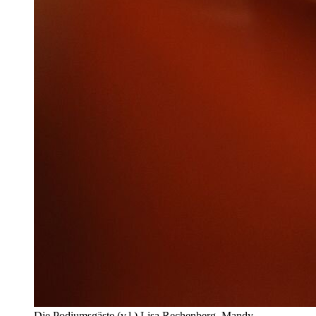
Die Podiumsgäste (v.l.) Lisa Rechenberg, Mandy