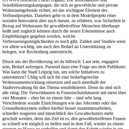
Sensibilisierungskampagne, die sich an gewerbliche und private
Wohnraumgebende richtet, sei das wichtigste Element des
Verbundprojekts. Daneben gehe es in dem Modellprojekt einer
sozialen Innovation aber auch darum, zu erfahren, was Sicherheit in
Bezug auf Wohnraum für gewaltbetroffene Menschen überhaupt
heißt und zugleich können durch die neuen Erkenntnisse auch
Empfehlungen gegeben werden, welche
Verbesserungsmöglichkeiten es noch gibt. Zahlen und Studien seien
vor allem wichtig, um auch den Bedarf an Unterstützung zu
belegen, wie Rechenberg unterstreicht.
Druck aus der Bevölkerung sei da hilfreich: Laut sein, engagiert
sein, Bedarf aufzeigen. Passend dazu eine Frage aus dem Publikum:
Was kann die Stadt Leipzig tun, um solche Initiativen zu
unterstützen? Uhlig will sich für eine bedarfsgerechte
Wohnraumentwicklung einsetzen und auch innerhalb der
Stadtverwaltung für das Thema sensibilisieren. Denn da sind sich
alle einig: Die Verweildauern in Frauenschutzhäusern mit meist über
vier Monaten – eher bis zu einem Jahr – sind sehr lang.
Verschiedene soziale Einrichtungen wie das Jobcenter oder das
Gesundheitssystem sollten hierbei besser zusammenarbeiten,
schneller reagieren und hinsichtlich des Gewaltschutzes mehr
geschult werden, denn das Ziel ist es, den gewaltbetroffenen Frauen
so schnell wie möglich zu helfen und in dem Fall, wieder zu einem
eigenen zu Hause zu verhelfen und damit den Schritt wieder in ein