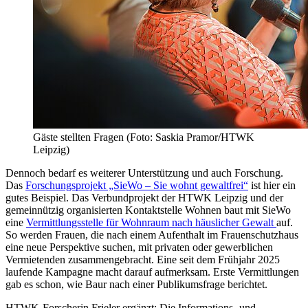
Gäste stellten Fragen (Foto: Saskia Pramor/HTWK
Leipzig)
Dennoch bedarf es weiterer Unterstützung und auch Forschung.
Das
Forschungsprojekt „SieWo – Sie wohnt gewaltfrei“
ist hier ein
gutes Beispiel.
Das Verbundprojekt der
HTWK Leipzig und der
gemeinnützig organisierten Kontaktstelle Wohnen baut mit SieWo
eine
Vermittlungsstelle für Wohnraum nach häuslicher Gewalt
auf.
So werden Frauen, die nach einem Aufenthalt im Frauenschutzhaus
eine neue Perspektive suchen, mit privaten oder gewerblichen
Vermietenden zusammengebracht. Eine seit dem Frühjahr 2025
laufende Kampagne macht darauf aufmerksam. Erste Vermittlungen
gab es schon, wie Baur nach einer Publikumsfrage berichtet.
HTWK-Forscherin Frieler ergänzt: Die Informations- und