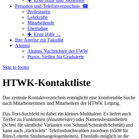
✚ Erste Hilfe und Sicherheit
Personen und Telefon­verzeichnis ☎
Professuren
Lehrkräfte
Mitarbeitende
Ehemalige
✚ Erste Hilfe →
Ihre Anreise zur Fakultät
Alumni
Alumni Nachrichten der FWW
Praxis: Stellen für Graduierte
Skip to footer
HTWK-Kontaktliste
Das zentrale Kontaktverzeichnis ermöglicht eine komfortable Suche
nach Mitarbeiterinnen und Mitarbeitern der HTWK Leipzig.
Das Text-Suchfeld ist dabei ein kleines Multitalent: Es liefert auch
Treffer zu Funktionen (
Hausmeister
) oder Namensbestandteilen
(
Schmi
für sämtliche Varianten von Schmid/Schmiedt/Schmitt) und
kann auch „rückwärts“ Telefondurchwahlen zuordnen (
6508
für
Büro/Leiterin Studienangelegenheiten). Ebenfalls möglich ist die