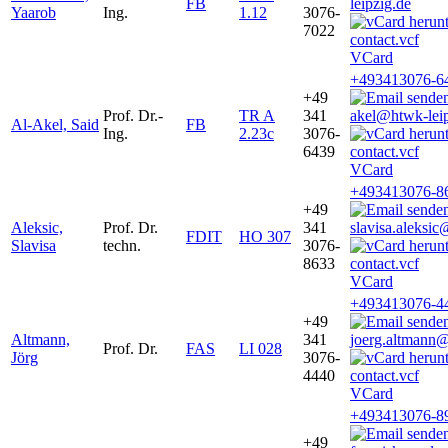
FB
leipzig.de
Yaarob
Ing.
1.12
3076-
7022
VCard
+493413076-6
+49
Prof. Dr.-
TR A
341
akel@htwk-leip
Al-Akel, Said
FB
Ing.
2.23c
3076-
6439
VCard
+493413076-8
+49
Aleksic,
Prof. Dr.
341
slavisa.aleksic
FDIT
HO 307
Slavisa
techn.
3076-
8633
VCard
+493413076-4
+49
Altmann,
341
joerg.altmann@
Prof. Dr.
FAS
LI 028
Jörg
3076-
4440
VCard
+493413076-8
+49