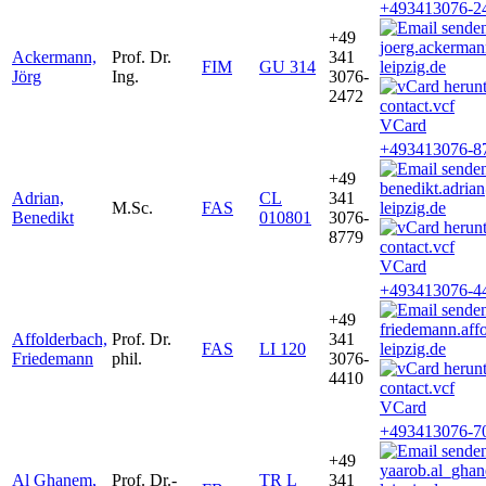
+493413076-2
+49
joerg.ackerma
Ackermann,
Prof. Dr.
341
FIM
GU 314
leipzig.de
Jörg
Ing.
3076-
2472
VCard
+493413076-8
+49
benedikt.adri
Adrian,
CL
341
M.Sc.
FAS
leipzig.de
Benedikt
010801
3076-
8779
VCard
+493413076-4
+49
friedemann.af
Affolderbach,
Prof. Dr.
341
FAS
LI 120
leipzig.de
Friedemann
phil.
3076-
4410
VCard
+493413076-7
+49
yaarob.al_gh
Al Ghanem,
Prof. Dr.-
TR L
341