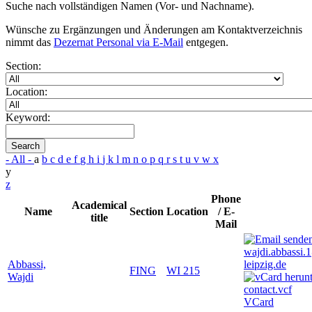
Suche nach vollständigen Namen (Vor- und Nachname).
Wünsche zu Ergänzungen und Änderungen am Kontaktverzeichnis
nimmt das
Dezernat Personal via E-Mail
entgegen.
Section:
Location:
Keyword:
Search
- All -
a
b
c
d
e
f
g
h
i
j
k
l
m
n
o
p
q
r
s
t
u
v
w
x
y
z
Phone
Academical
Name
Section
Location
/ E-
title
Mail
wajdi.abbassi.
Abbassi,
leipzig.de
FING
WI 215
Wajdi
VCard