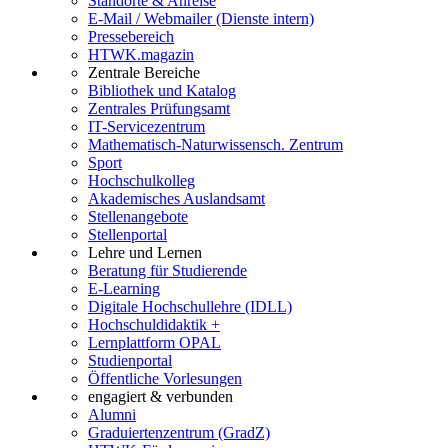
Standorte & Anreise
E-Mail / Webmailer (Dienste intern)
Pressebereich
HTWK.magazin
Zentrale Bereiche
Bibliothek und Katalog
Zentrales Prüfungsamt
IT-Servicezentrum
Mathematisch-Naturwissensch. Zentrum
Sport
Hochschulkolleg
Akademisches Auslandsamt
Stellenangebote
Stellenportal
Lehre und Lernen
Beratung für Studierende
E-Learning
Digitale Hochschullehre (IDLL)
Hochschuldidaktik +
Lernplattform OPAL
Studienportal
Öffentliche Vorlesungen
engagiert & verbunden
Alumni
Graduiertenzentrum (GradZ)