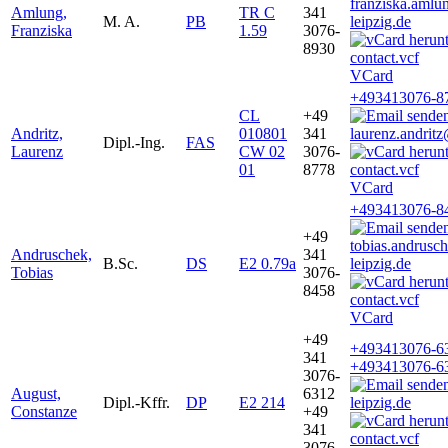
franziska.aml
Amlung,
TR C
341
M. A.
PB
leipzig.de
Franziska
1.59
3076-
8930
VCard
+493413076-8
CL
+49
Andritz,
010801
341
laurenz.andrit
Dipl.-Ing.
FAS
Laurenz
CW 02
3076-
01
8778
VCard
+493413076-8
+49
tobias.andrus
Andruschek,
341
B.Sc.
DS
E2 0.79a
leipzig.de
Tobias
3076-
8458
VCard
+49
+493413076-6
341
+493413076-6
3076-
August,
6312
Dipl.-Kffr.
DP
E2 214
leipzig.de
Constanze
+49
341
3076-