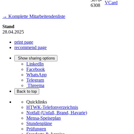
VCard
6308
→ Komplette Mitarbeitendenliste
Stand
28.04.2025
print page
recommend page
Show sharing options
LinkedIn
Facebook
WhatsApp
Telegram
Threema
Back to top
Quicklinks
HTWK-Telefonverzeichnis
Notfall (Unfall, Brand, Havarie)
Mensa-Speiseplan
Stundenpläne
Prüfungen