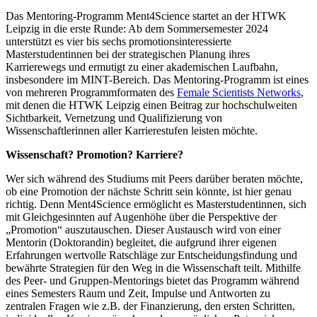
Das Mentoring-Programm Ment4Science startet an der HTWK
Leipzig in die erste Runde: Ab dem Sommersemester 2024
unterstützt es vier bis sechs promotionsinteressierte
Masterstudentinnen bei der strategischen Planung ihres
Karrierewegs und ermutigt zu einer akademischen Laufbahn,
insbesondere im MINT-Bereich. Das Mentoring-Programm ist eines
von mehreren Programmformaten des
Female Scientists Networks
,
mit denen die HTWK Leipzig einen Beitrag zur hochschulweiten
Sichtbarkeit, Vernetzung und Qualifizierung von
Wissenschaftlerinnen aller Karrierestufen leisten möchte.
Wissenschaft? Promotion? Karriere?
Wer sich während des Studiums mit Peers darüber beraten möchte,
ob eine Promotion der nächste Schritt sein könnte, ist hier genau
richtig. Denn Ment4Science ermöglicht es Masterstudentinnen, sich
mit Gleichgesinnten auf Augenhöhe über die Perspektive der
„Promotion“ auszutauschen. Dieser Austausch wird von einer
Mentorin (Doktorandin) begleitet, die aufgrund ihrer eigenen
Erfahrungen wertvolle Ratschläge zur Entscheidungsfindung und
bewährte Strategien für den Weg in die Wissenschaft teilt. Mithilfe
des Peer- und Gruppen-Mentorings bietet das Programm während
eines Semesters Raum und Zeit, Impulse und Antworten zu
zentralen Fragen wie z.B. der Finanzierung, den ersten Schritten,