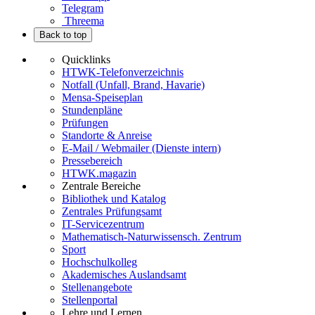
Telegram
Threema
Back to top
Quicklinks
HTWK-Telefonverzeichnis
Notfall (Unfall, Brand, Havarie)
Mensa-Speiseplan
Stundenpläne
Prüfungen
Standorte & Anreise
E-Mail / Webmailer (Dienste intern)
Pressebereich
HTWK.magazin
Zentrale Bereiche
Bibliothek und Katalog
Zentrales Prüfungsamt
IT-Servicezentrum
Mathematisch-Naturwissensch. Zentrum
Sport
Hochschulkolleg
Akademisches Auslandsamt
Stellenangebote
Stellenportal
Lehre und Lernen