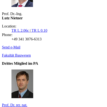
Prof. Dr.-Ing.
Lutz Nietner
Location:
TR L 2.06c
|
TR L 0.10
Phone:
+49 341 3076-6313
Send e-Mail
Fakultät Bauwesen
Drittes Mitglied im PA
Prof. Dr. rer. nat.