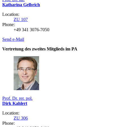
Katharina Gelbrich
Location:
ZU 107
Phone:
+49 341 3076-7050
Send e-Mail
Vertretung des zweites Mitglieds im PA
Prof. Dr. rer. pol.
Dirk Kahlert
Location:
ZU 306
Phone: