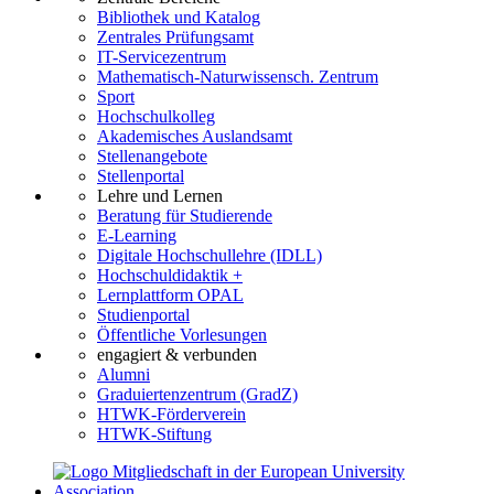
Bibliothek und Katalog
Zentrales Prüfungsamt
IT-Servicezentrum
Mathematisch-Naturwissensch. Zentrum
Sport
Hochschulkolleg
Akademisches Auslandsamt
Stellenangebote
Stellenportal
Lehre und Lernen
Beratung für Studierende
E-Learning
Digitale Hochschullehre (IDLL)
Hochschuldidaktik +
Lernplattform OPAL
Studienportal
Öffentliche Vorlesungen
engagiert & verbunden
Alumni
Graduiertenzentrum (GradZ)
HTWK-Förderverein
HTWK-Stiftung