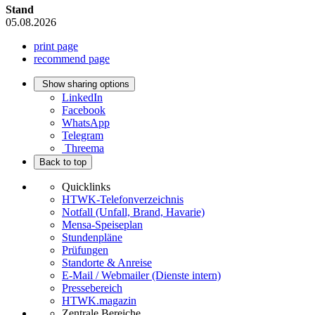
Stand
05.08.2026
print page
recommend page
Show sharing options
LinkedIn
Facebook
WhatsApp
Telegram
Threema
Back to top
Quicklinks
HTWK-Telefonverzeichnis
Notfall (Unfall, Brand, Havarie)
Mensa-Speiseplan
Stundenpläne
Prüfungen
Standorte & Anreise
E-Mail / Webmailer (Dienste intern)
Pressebereich
HTWK.magazin
Zentrale Bereiche