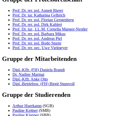
Prof. Dr. rer. pol. Annett Bierer
Prof. Dr. iur. Katharina Gelbrich
Prof. Dr. rer. pol. Florian Gerstenberg
Prof. Dr. rer. pol. Dirk Kahlert
Prof. Dr. iur., LL.M. Cornelia Manger-Nestler
Prof. Dr. rer. pol. Barbara Mikus
Prof. Dr. rer. pol. Andreas Piel
Prof. Dr. rer. pol. Bodo Sturm
Prof. Dr. rer. oec. Uwe Vielmeyer
Gruppe der Mitarbeitenden
Dipl.-Kffr. (FH) Daniela Brandt
Dr. Nadine Marmai
Dipl.-Kffr. Anke Otto
Dipl.-Betriebsw. (FH) Birgit Stumvoll
Gruppe der Studierenden
Arthur Huerkamp
(SGB)
Pauline Kettner
(SMB)
Pauline Klapper
(SBB)