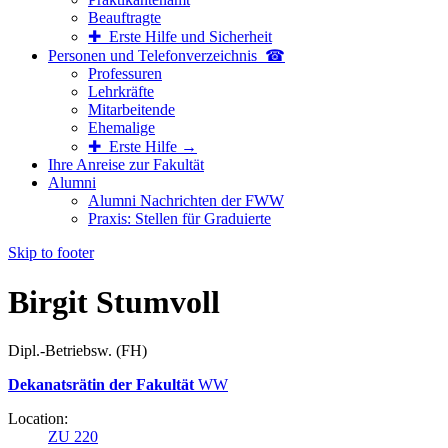
Beauftragte
✚ Erste Hilfe und Sicherheit
Personen und Telefon­verzeichnis ☎
Professuren
Lehrkräfte
Mitarbeitende
Ehemalige
✚ Erste Hilfe →
Ihre Anreise zur Fakultät
Alumni
Alumni Nachrichten der FWW
Praxis: Stellen für Graduierte
Skip to footer
Birgit Stumvoll
Dipl.-Betriebsw. (FH)
Dekanatsrätin der Fakultät
WW
Location:
ZU 220