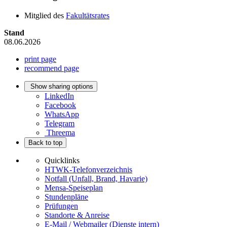
Mitglied des
Fakultätsrates
Stand
08.06.2026
print page
recommend page
Show sharing options
LinkedIn
Facebook
WhatsApp
Telegram
Threema
Back to top
Quicklinks
HTWK-Telefonverzeichnis
Notfall (Unfall, Brand, Havarie)
Mensa-Speiseplan
Stundenpläne
Prüfungen
Standorte & Anreise
E-Mail / Webmailer (Dienste intern)