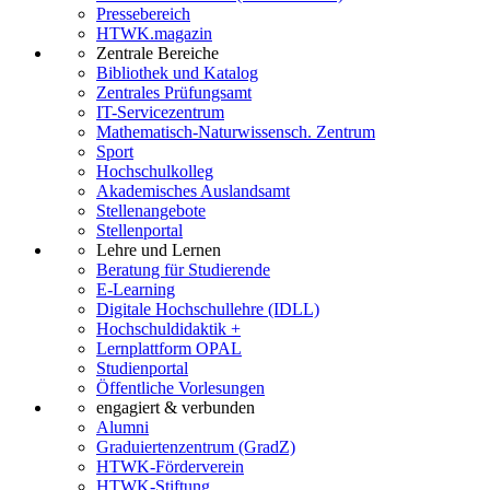
Pressebereich
HTWK.magazin
Zentrale Bereiche
Bibliothek und Katalog
Zentrales Prüfungsamt
IT-Servicezentrum
Mathematisch-Naturwissensch. Zentrum
Sport
Hochschulkolleg
Akademisches Auslandsamt
Stellenangebote
Stellenportal
Lehre und Lernen
Beratung für Studierende
E-Learning
Digitale Hochschullehre (IDLL)
Hochschuldidaktik +
Lernplattform OPAL
Studienportal
Öffentliche Vorlesungen
engagiert & verbunden
Alumni
Graduiertenzentrum (GradZ)
HTWK-Förderverein
HTWK-Stiftung