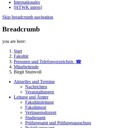
Internationales
[HTWK intern]
Skip breadcrumb navigation
Breadcrumb
you are here:
Start
Fakultät
Personen und Telefon­verzeichnis ☎
Mitarbeitende
Birgit Stumvoll
Aktuelles und Termine
Nachrichten
Veranstaltungen
Leitung und Ämter
Fakultätsleitung
Fakultätsrat
Vertrauensdozent
Studienamt
Prüfungsamt und Prüfungsausschuss
Praktikantenamt