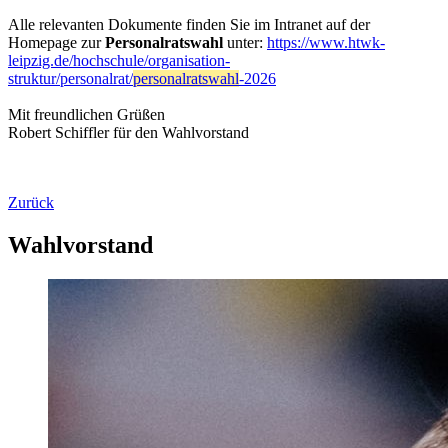
Alle relevanten Dokumente finden Sie im Intranet auf der
Homepage zur
Personalratswahl
unter:
https://www.htwk-
leipzig.de/hochschule/organisation-
struktur/personalrat/
personalratswahl
-2026
Mit freundlichen Grüßen
Robert Schiffler für den Wahlvorstand
Zurück
Wahlvorstand