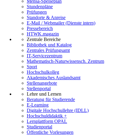
Mensa-Speiseplan
Stundenpläne
Prüfungen
Standorte & Anreise
E-Mail / Webmailer (Dienste intern)
Pressebereich
HTWK.magazin
Zentrale Bereiche
Bibliothek und Katalog
Zentrales Prüfungsamt
IT-Servicezentrum
Mathematisch-Naturwissensch. Zentrum
Sport
Hochschulkolleg
Akademisches Auslandsamt
Stellenangebote
Stellenportal
Lehre und Lernen
Beratung für Studierende
E-Learning
Digitale Hochschullehre (IDLL)
Hochschuldidaktik +
Lernplattform OPAL
Studienportal
Öffentliche Vorlesungen