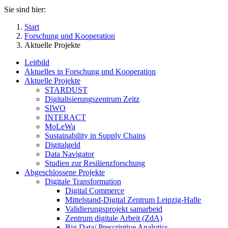
Sie sind hier:
Start
Forschung und Kooperation
Aktuelle Projekte
Leitbild
Aktuelles in Forschung und Kooperation
Aktuelle Projekte
STARDUST
Digitalisierungszentrum Zeitz
SIWO
INTERACT
MoLeWa
Sustainability in Supply Chains
Digitalgeld
Data Navigator
Studien zur Resilienzforschung
Abgeschlossene Projekte
Digitale Transformation
Digital Commerce
Mittelstand-Digital Zentrum Leipzig-Halle
Validierungsprojekt samarbeid
Zentrum digitale Arbeit (ZdA)
Big Data/ Prescriptive Analytics