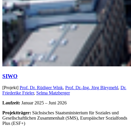
SIWO
[Projekt]
Prof. Dr. Rüdiger Wink
,
Prof. Dr.-Ing. Jörg Bleymehl
,
Dr.
Friederike Frieler
,
Selma Matzberger
Laufzeit:
Januar 2025 – Juni 2026
Projektträger:
Sächsisches Staatsministerium für Soziales und
Gesellschaftlichen Zusammenhalt (SMS), Europäischer Sozialfonds
Plus (ESF+)