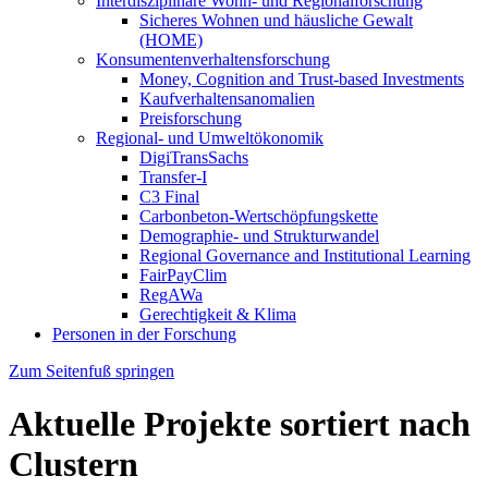
Interdisziplinäre Wohn- und Regionalforschung
Sicheres Wohnen und häusliche Gewalt
(HOME)
Konsumenten­verhaltens­forschung
Money, Cognition and Trust-based Investments
Kaufverhaltensanomalien
Preisforschung
Regional- und Umweltökonomik
DigiTransSachs
Transfer-I
C3 Final
Carbonbeton-Wertschöpfungskette
Demographie- und Strukturwandel
Regional Governance and Institutional Learning
FairPayClim
RegAWa
Gerechtigkeit & Klima
Personen in der Forschung
Zum Seitenfuß springen
Aktuelle Projekte sortiert nach
Clustern