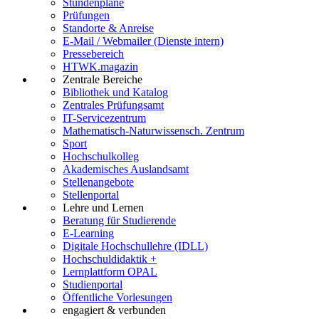
Stundenpläne
Prüfungen
Standorte & Anreise
E-Mail / Webmailer (Dienste intern)
Pressebereich
HTWK.magazin
Zentrale Bereiche
Bibliothek und Katalog
Zentrales Prüfungsamt
IT-Servicezentrum
Mathematisch-Naturwissensch. Zentrum
Sport
Hochschulkolleg
Akademisches Auslandsamt
Stellenangebote
Stellenportal
Lehre und Lernen
Beratung für Studierende
E-Learning
Digitale Hochschullehre (IDLL)
Hochschuldidaktik +
Lernplattform OPAL
Studienportal
Öffentliche Vorlesungen
engagiert & verbunden