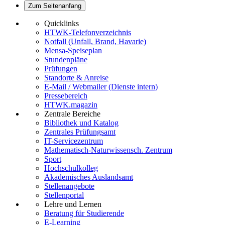
Zum Seitenanfang
Quicklinks
HTWK-Telefonverzeichnis
Notfall (Unfall, Brand, Havarie)
Mensa-Speiseplan
Stundenpläne
Prüfungen
Standorte & Anreise
E-Mail / Webmailer (Dienste intern)
Pressebereich
HTWK.magazin
Zentrale Bereiche
Bibliothek und Katalog
Zentrales Prüfungsamt
IT-Servicezentrum
Mathematisch-Naturwissensch. Zentrum
Sport
Hochschulkolleg
Akademisches Auslandsamt
Stellenangebote
Stellenportal
Lehre und Lernen
Beratung für Studierende
E-Learning