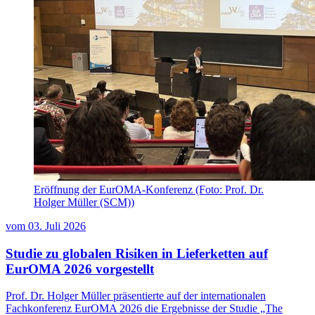
Eröffnung der EurOMA-Konferenz (Foto: Prof. Dr.
Holger Müller (SCM))
vom
03. Juli 2026
Studie zu globalen Risiken in Lieferketten auf
EurOMA 2026 vorgestellt
Prof. Dr. Holger Müller präsentierte auf der internationalen
Fachkonferenz EurOMA 2026 die Ergebnisse der Studie „The