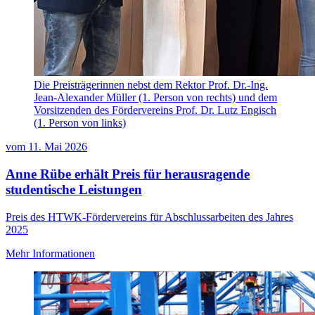
Die Preisträgerinnen nebst dem Rektor Prof. Dr.-Ing.
Jean-Alexander Müller (1. Person von rechts) und dem
Vorsitzenden des Fördervereins Prof. Dr. Lutz Engisch
(1. Person von links)
vom
11. Mai 2026
Anne Rübe erhält Preis für herausragende
studentische Leistungen
Preis des HTWK-Fördervereins für Abschlussarbeiten des Jahres
2025
Mehr Informationen