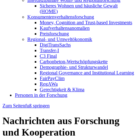
Interdisziplinäre Wohn- und Regionalforschung
Sicheres Wohnen und häusliche Gewalt
(HOME)
Konsumenten­verhaltens­forschung
Money, Cognition and Trust-based Investments
Kaufverhaltensanomalien
Preisforschung
Regional- und Umweltökonomik
DigiTransSachs
Transfer-I
C3 Final
Carbonbeton-Wertschöpfungskette
Demographie- und Strukturwandel
Regional Governance and Institutional Learning
FairPayClim
RegAWa
Gerechtigkeit & Klima
Personen in der Forschung
Zum Seitenfuß springen
Nachrichten aus Forschung
und Kooperation