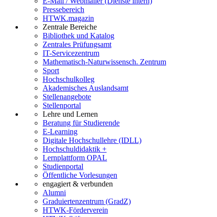
E-Mail / Webmailer (Dienste intern)
Pressebereich
HTWK.magazin
Zentrale Bereiche
Bibliothek und Katalog
Zentrales Prüfungsamt
IT-Servicezentrum
Mathematisch-Naturwissensch. Zentrum
Sport
Hochschulkolleg
Akademisches Auslandsamt
Stellenangebote
Stellenportal
Lehre und Lernen
Beratung für Studierende
E-Learning
Digitale Hochschullehre (IDLL)
Hochschuldidaktik +
Lernplattform OPAL
Studienportal
Öffentliche Vorlesungen
engagiert & verbunden
Alumni
Graduiertenzentrum (GradZ)
HTWK-Förderverein