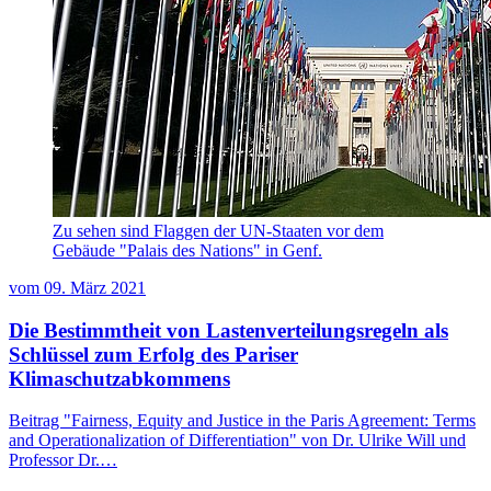
Zu sehen sind Flaggen der UN-Staaten vor dem
Gebäude "Palais des Nations" in Genf.
vom
09. März 2021
Die Bestimmtheit von Lastenverteilungsregeln als
Schlüssel zum Erfolg des Pariser
Klimaschutzabkommens
Beitrag "Fairness, Equity and Justice in the Paris Agreement: Terms
and Operationalization of Differentiation" von Dr. Ulrike Will und
Professor Dr.…