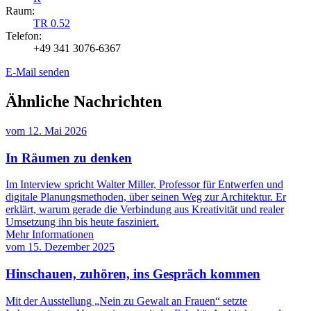
Raum:
TR 0.52
Telefon:
+49 341 3076-6367
E-Mail senden
Ähnliche Nachrichten
vom
12. Mai 2026
In Räumen zu denken
Im Interview spricht Walter Miller, Professor für Entwerfen und
digitale Planungsmethoden, über seinen Weg zur Architektur. Er
erklärt, warum gerade die Verbindung aus Kreativität und realer
Umsetzung ihn bis heute fasziniert.
Mehr Informationen
vom
15. Dezember 2025
Hinschauen, zuhören, ins Gespräch kommen
Mit der Ausstellung „Nein zu Gewalt an Frauen“ setzte