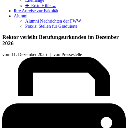
Ehemalige
✚ Erste Hilfe →
Ihre Anreise zur Fakultät
Alumni
Alumni Nachrichten der FWW
Praxis: Stellen für Graduierte
Rektor verleiht Berufungsurkunden im Dezember
2026
vom
11. Dezember 2025
|
von
Pressestelle