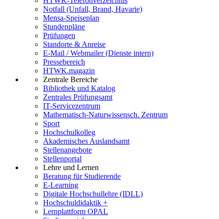
HTWK-Telefonverzeichnis
Notfall (Unfall, Brand, Havarie)
Mensa-Speiseplan
Stundenpläne
Prüfungen
Standorte & Anreise
E-Mail / Webmailer (Dienste intern)
Pressebereich
HTWK.magazin
Zentrale Bereiche
Bibliothek und Katalog
Zentrales Prüfungsamt
IT-Servicezentrum
Mathematisch-Naturwissensch. Zentrum
Sport
Hochschulkolleg
Akademisches Auslandsamt
Stellenangebote
Stellenportal
Lehre und Lernen
Beratung für Studierende
E-Learning
Digitale Hochschullehre (IDLL)
Hochschuldidaktik +
Lernplattform OPAL