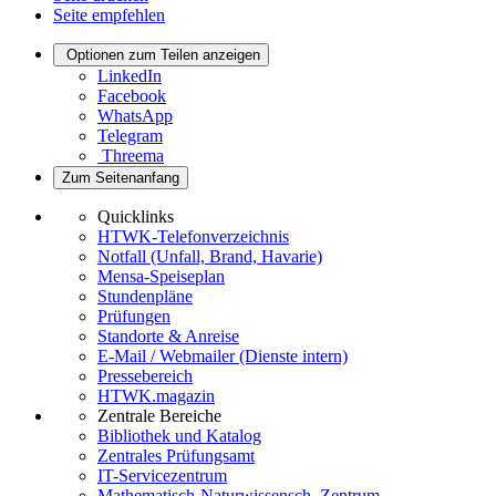
Seite empfehlen
Optionen zum Teilen anzeigen
LinkedIn
Facebook
WhatsApp
Telegram
Threema
Zum Seitenanfang
Quicklinks
HTWK-Telefonverzeichnis
Notfall (Unfall, Brand, Havarie)
Mensa-Speiseplan
Stundenpläne
Prüfungen
Standorte & Anreise
E-Mail / Webmailer (Dienste intern)
Pressebereich
HTWK.magazin
Zentrale Bereiche
Bibliothek und Katalog
Zentrales Prüfungsamt
IT-Servicezentrum
Mathematisch-Naturwissensch. Zentrum