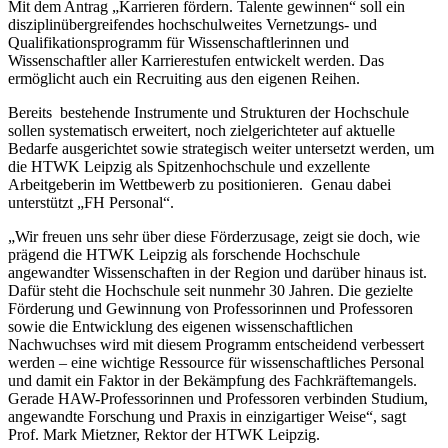
Mit dem Antrag „Karrieren fördern. Talente gewinnen“ soll ein
disziplinübergreifendes hochschulweites Vernetzungs- und
Qualifikationsprogramm für Wissenschaftlerinnen und
Wissenschaftler aller Karrierestufen entwickelt werden. Das
ermöglicht auch ein Recruiting aus den eigenen Reihen.
Bereits bestehende Instrumente und Strukturen der Hochschule
sollen systematisch erweitert, noch zielgerichteter auf aktuelle
Bedarfe aus­gerichtet sowie strategisch weiter untersetzt werden, um
die HTWK Leipzig als Spitzenhochschule und exzellente
Arbeitgeberin im Wettbewerb zu positionieren. Genau dabei
unterstützt „FH Personal“.
„Wir freuen uns sehr über diese Förderzusage, zeigt sie doch, wie
prägend die HTWK Leipzig als forschende Hochschule
angewandter Wissenschaften in der Region und darüber hinaus ist.
Dafür steht die Hochschule seit nunmehr 30 Jahren. Die gezielte
Förderung und Gewinnung von Professorinnen und Professoren
sowie die Entwicklung des eigenen wissenschaftlichen
Nachwuchses wird mit diesem Programm entscheidend verbessert
werden – eine wichtige Ressource für wissenschaftliches Personal
und damit ein Faktor in der Bekämpfung des Fachkräftemangels.
Gerade HAW-Professorinnen und Professoren verbinden Studium,
angewandte Forschung und Praxis in einzigartiger Weise“, sagt
Prof. Mark Mietzner, Rektor der HTWK Leipzig.