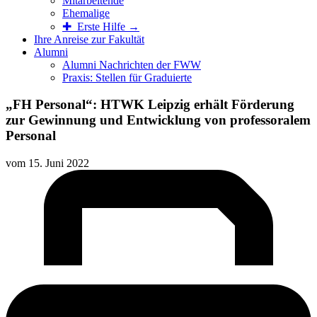
Mitarbeitende
Ehemalige
✚ Erste Hilfe →
Ihre Anreise zur Fakultät
Alumni
Alumni Nachrichten der FWW
Praxis: Stellen für Graduierte
„FH Personal“: HTWK Leipzig erhält Förderung
zur Gewinnung und Entwicklung von professoralem
Personal
vom
15. Juni 2022