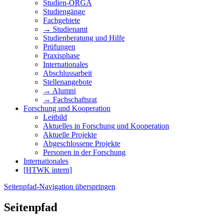
Studien-ORGA
Studiengänge
Fachgebiete
→ Studienamt
Studienberatung und Hilfe
Prüfungen
Praxisphase
Internationales
Abschlussarbeit
Stellenangebote
→ Alumni
→ Fachschaftsrat
Forschung und Kooperation
Leitbild
Aktuelles in Forschung und Kooperation
Aktuelle Projekte
Abgeschlossene Projekte
Personen in der Forschung
Internationales
[HTWK intern]
Seitenpfad-Navigation überspringen
Seitenpfad