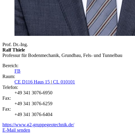
Prof. Dr.-Ing.
Ralf Thiele
Professur für Bodenmechanik, Grundbau, Fels- und Tunnelbau
Bereich:
FB
Raum:
CE D116 Haus 15
|
CL 010101
Telefon:
+49 341 3076-6950
Fax:
+49 341 3076-6259
Fax:
+49 341 3076-6404
https://www.g2-gruppegeotechnik.de/
E-Mail senden