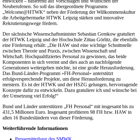
entwickelt – basierend auf Vorschlägen und Wünschen der
Neuberufenen. So soll das übergeordnete Programms
„Welcome@HTWK“ neben der Förderung der Willkommenskultur
die Arbeitgebermarke HTWK Leipzig stärken und innovative
Rekrutierungswege fördern.
Der sächsische Wissenschaftsminister Sebastian Gemkow gratuliert
der HTWK Leipzig und der Hochschule Zittau Görlitz, die ebenfalls
eine Förderung erhält: „Die HAW sind eine wichtige Schnittstelle
zwischen Theorie und Praxis, zwischen Wissenschaft und
Wirtschaft. Hochqualifiziertes Personal zu gewinnen, das beide
Komponenten in sich vereint und dies auch an nachfolgende
Generationen weitergeben möchte, ist eine große Herausforderung.
Das Bund-Länder-Programm »FH-Personal« unterstützt
erfolgversprechende Projekte, um diese Herausforderung zu
meistern. Es ist der HTWK und der HSZG gelungen, hervorragende
Konzepte dafür zu entwickeln. Dazu gratuliere ich und wünsche bei
der Umsetzung viel Erfolg!“
Bund und Länder unterstützen „FH Personal“ mit insgesamt bis zu
431,5 Millionen Euro. Insgesamt profitieren 98 FH bzw. HAW in
allen 16 Bundesländern von dieser Förderung.
Weiterführende Informationen
Pressemitteilung des SMWK