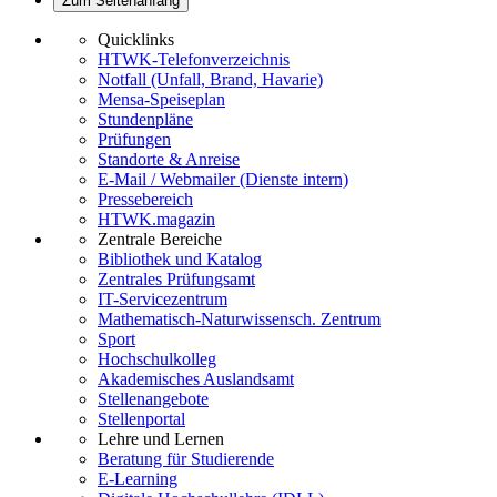
Zum Seitenanfang
Quicklinks
HTWK-Telefonverzeichnis
Notfall (Unfall, Brand, Havarie)
Mensa-Speiseplan
Stundenpläne
Prüfungen
Standorte & Anreise
E-Mail / Webmailer (Dienste intern)
Pressebereich
HTWK.magazin
Zentrale Bereiche
Bibliothek und Katalog
Zentrales Prüfungsamt
IT-Servicezentrum
Mathematisch-Naturwissensch. Zentrum
Sport
Hochschulkolleg
Akademisches Auslandsamt
Stellenangebote
Stellenportal
Lehre und Lernen
Beratung für Studierende
E-Learning