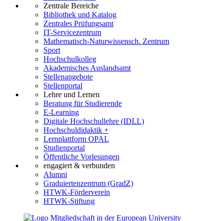
Zentrale Bereiche
Bibliothek und Katalog
Zentrales Prüfungsamt
IT-Servicezentrum
Mathematisch-Naturwissensch. Zentrum
Sport
Hochschulkolleg
Akademisches Auslandsamt
Stellenangebote
Stellenportal
Lehre und Lernen
Beratung für Studierende
E-Learning
Digitale Hochschullehre (IDLL)
Hochschuldidaktik +
Lernplattform OPAL
Studienportal
Öffentliche Vorlesungen
engagiert & verbunden
Alumni
Graduiertenzentrum (GradZ)
HTWK-Förderverein
HTWK-Stiftung