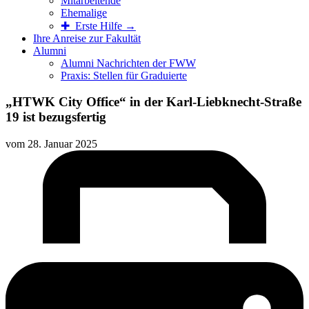
Mitarbeitende
Ehemalige
✚ Erste Hilfe →
Ihre Anreise zur Fakultät
Alumni
Alumni Nachrichten der FWW
Praxis: Stellen für Graduierte
„HTWK City Office“ in der Karl-Liebknecht-Straße
19 ist bezugsfertig
vom
28. Januar 2025