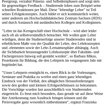
Peergroup, verzahnt Präsenz- und Selbstlernphasen und sorgt stets
für gegenseitiges Feedback – Studierende loben zum Beispiel seine
schnellen Reaktionen per Mail. Diese "lebendige Lehre" ist Teil
seines Erfolgskonzeptes. Auch bildet er sich kontinuierlich weiter,
unter anderem am Hochschuldidaktischen Zentrum Sachsen (HDS)
und durch Austausch mit ausländischen Kollegen und Kolleginnen.
"Lehre ist das Kerngeschäft einer Hochschule – wird aber leider
auch oft als selbstverständlich betrachtet. Wir wollen gute Lehre
würdigen, denn die Studienerfolge unserer Studierenden sind in
erheblichem Maße von der Qualität der Lehre, den Lehrkonzepten
und -elementen sowie der Lehr-/Lernatmosphäre abhängig. Auch
die Sichtbarkeit herausragender Lehrkonzepte über Fakultäts- und
Fächergrenzen hinweg soll gestärkt werden", so Barbara Mikus,
Prorektorin für Bildung, die den Lehrpreis im vergangenen Jahr mit
begründet hat.
"Unser Lehrpreis ermöglicht es, einen Blick in die Vorlesungen,
Seminare und Praktika zu werfen und einen ganz lebendigen
Eindruck von der Vielfalt, den alltäglichen Herausforderungen
sowie den großen und kleinen Erfolgserlebnissen zu bekommen.
Die Vorschläge wurden fast ausschließlich von Studierenden
eingereicht. Es freut mich besonders, dass gerade sie auf diese Weise
ihre Anerkennung zum Ausdruck bringen können und die
Preisvergabe ganz wesentlich mitbestimmen“, ergänzt Franziska