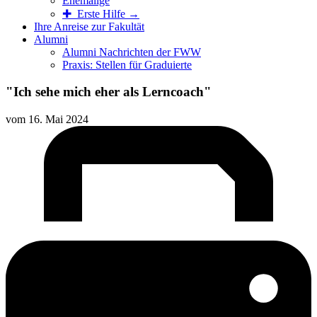
Ehemalige
✚ Erste Hilfe →
Ihre Anreise zur Fakultät
Alumni
Alumni Nachrichten der FWW
Praxis: Stellen für Graduierte
"Ich sehe mich eher als Lerncoach"
vom
16. Mai 2024