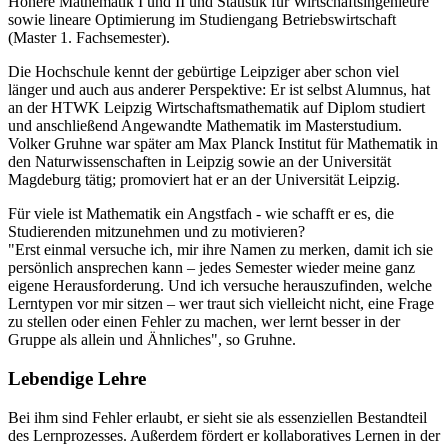
Höhere Mathematik I und II und Statistik für Wirtschaftsingenieure
sowie lineare Optimierung im Studiengang Betriebswirtschaft
(Master 1. Fachsemester).
Die Hochschule kennt der gebürtige Leipziger aber schon viel
länger und auch aus anderer Perspektive: Er ist selbst Alumnus, hat
an der HTWK Leipzig Wirtschaftsmathematik auf Diplom studiert
und anschließend Angewandte Mathematik im Masterstudium.
Volker Gruhne war später am Max Planck Institut für Mathematik in
den Naturwissenschaften in Leipzig sowie an der Universität
Magdeburg tätig; promoviert hat er an der Universität Leipzig.
Für viele ist Mathematik ein Angstfach - wie schafft er es, die
Studierenden mitzunehmen und zu motivieren?
"Erst einmal versuche ich, mir ihre Namen zu merken, damit ich sie
persönlich ansprechen kann – jedes Semester wieder meine ganz
eigene Herausforderung. Und ich versuche herauszufinden, welche
Lerntypen vor mir sitzen – wer traut sich vielleicht nicht, eine Frage
zu stellen oder einen Fehler zu machen, wer lernt besser in der
Gruppe als allein und Ähnliches", so Gruhne.
Lebendige Lehre
Bei ihm sind Fehler erlaubt, er sieht sie als essenziellen Bestandteil
des Lernprozesses. Außerdem fördert er kollaboratives Lernen in der