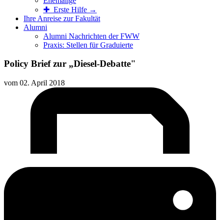
Ehemalige
✚ Erste Hilfe →
Ihre Anreise zur Fakultät
Alumni
Alumni Nachrichten der FWW
Praxis: Stellen für Graduierte
Policy Brief zur „Diesel-Debatte"
vom
02. April 2018