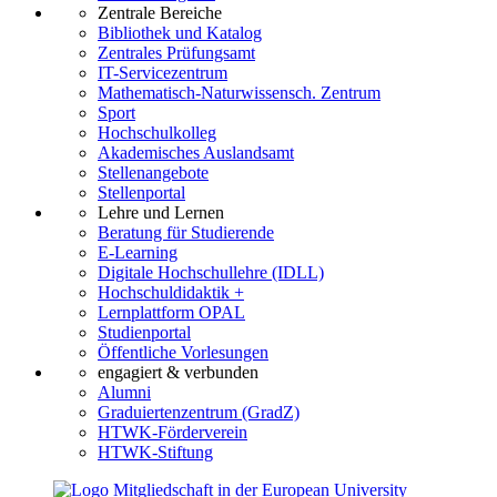
Zentrale Bereiche
Bibliothek und Katalog
Zentrales Prüfungsamt
IT-Servicezentrum
Mathematisch-Naturwissensch. Zentrum
Sport
Hochschulkolleg
Akademisches Auslandsamt
Stellenangebote
Stellenportal
Lehre und Lernen
Beratung für Studierende
E-Learning
Digitale Hochschullehre (IDLL)
Hochschuldidaktik +
Lernplattform OPAL
Studienportal
Öffentliche Vorlesungen
engagiert & verbunden
Alumni
Graduiertenzentrum (GradZ)
HTWK-Förderverein
HTWK-Stiftung