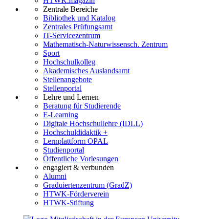
HTWK.magazin
Zentrale Bereiche
Bibliothek und Katalog
Zentrales Prüfungsamt
IT-Servicezentrum
Mathematisch-Naturwissensch. Zentrum
Sport
Hochschulkolleg
Akademisches Auslandsamt
Stellenangebote
Stellenportal
Lehre und Lernen
Beratung für Studierende
E-Learning
Digitale Hochschullehre (IDLL)
Hochschuldidaktik +
Lernplattform OPAL
Studienportal
Öffentliche Vorlesungen
engagiert & verbunden
Alumni
Graduiertenzentrum (GradZ)
HTWK-Förderverein
HTWK-Stiftung