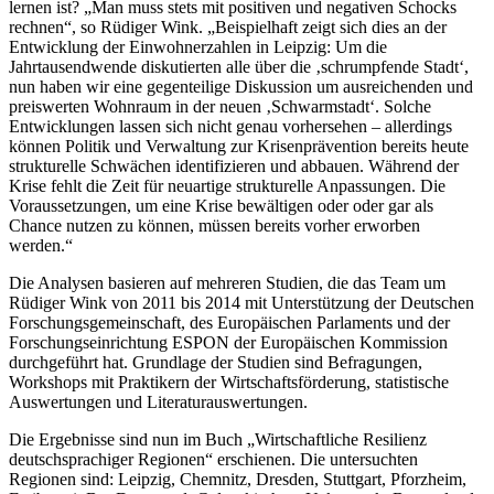
lernen ist? „Man muss stets mit positiven und negativen Schocks
rechnen“, so Rüdiger Wink. „Beispielhaft zeigt sich dies an der
Entwicklung der Einwohnerzahlen in Leipzig: Um die
Jahrtausendwende diskutierten alle über die ‚schrumpfende Stadt‘,
nun haben wir eine gegenteilige Diskussion um ausreichenden und
preiswerten Wohnraum in der neuen ‚Schwarmstadt‘. Solche
Entwicklungen lassen sich nicht genau vorhersehen – allerdings
können Politik und Verwaltung zur Krisenprävention bereits heute
strukturelle Schwächen identifizieren und abbauen. Während der
Krise fehlt die Zeit für neuartige strukturelle Anpassungen. Die
Voraussetzungen, um eine Krise bewältigen oder oder gar als
Chance nutzen zu können, müssen bereits vorher erworben
werden.“
Die Analysen basieren auf mehreren Studien, die das Team um
Rüdiger Wink von 2011 bis 2014 mit Unterstützung der Deutschen
Forschungsgemeinschaft, des Europäischen Parlaments und der
Forschungseinrichtung ESPON der Europäischen Kommission
durchgeführt hat. Grundlage der Studien sind Befragungen,
Workshops mit Praktikern der Wirtschaftsförderung, statistische
Auswertungen und Literaturauswertungen.
Die Ergebnisse sind nun im Buch „Wirtschaftliche Resilienz
deutschsprachiger Regionen“ erschienen. Die untersuchten
Regionen sind: Leipzig, Chemnitz, Dresden, Stuttgart, Pforzheim,