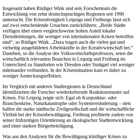
Insgesamt haben Rüdiger Wink und sein Forscherteam die
Entwicklung von zehn deutschsprachigen Regionen seit 1990
untersucht. Die Krisenfestigkeit Leipzigs und Freiburgs lässt sich
auf zwei entscheidende Ursachen zurückführen: „Beide Städte
verfügen über einen vergleichsweise hohen Anteil lokaler
Dienstleistungen, die weniger von internationalen Krisen betroffen
sind“, so Rüdiger Wink. „Dazu tragen auch die vielen gut und
vielseitig ausgebildeten Arbeitskräfte in der Kreativwirtschaft bei.“
Daneben, so die Analyse des Volkswirtschaftsprofessors, seien die
wirtschaftlich relevanten Branchen in Leipzig und Freiburg im
Unterschied zu Standorten wie Dresden oder Stuttgart viel weniger
miteinander verbunden. In der Krisensituation kam es daher zu
weniger Ansteckungseffekten.
Im Vergleich mit anderen Stadtregionen in Deutschland
identifizierten die Forscher wiederkehrende Reaktionsmuster auf
Krisen. Für Leipzig zeigte sich: Egal ob Konjunktur- oder
Branchenkrise, Naturkatastrophe oder Systemveränderung – stets
halfen die starke städtische Zivilgesellschaft und die wirtschaftliche
Vielfalt bei der Krisenbewältigung. Freiburg profitierte zudem von
seiner frühzeitigen Orientierung an ökologischer Stadtentwicklung
und einer starken Bürgerbeteiligung.
Was aus den Analysen für die Bewältigung künftiger Krisen zu