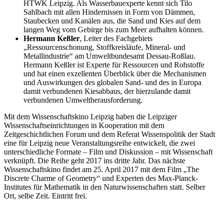
HTWK Leipzig. Als Wasserbauexperte kennt sich Tilo
Sahlbach mit allen Hindernissen in Form von Dämmen,
Staubecken und Kanälen aus, die Sand und Kies auf dem
langen Weg vom Gebirge bis zum Meer aufhalten können.
Hermann Keßler
, Leiter des Fachgebiets
„Ressourcenschonung, Stoffkreisläufe, Mineral- und
Metallindustrie“ am Umweltbundesamt Dessau-Roßlau.
Hermann Keßler ist Experte für Ressourcen und Rohstoffe
und hat einen exzellenten Überblick über die Mechanismen
und Auswirkungen des globalen Sand- und des in Europa
damit verbundenen Kiesabbaus, der hierzulande damit
verbundenen Umweltherausforderung.
Mit dem Wissenschaftskino Leipzig haben die Leipziger
Wissenschaftseinrichtungen in Kooperation mit dem
Zeitgeschichtlichen Forum und dem Referat Wissenspolitik der Stadt
eine für Leipzig neue Veranstaltungsreihe entwickelt, die zwei
unterschiedliche Formate – Film und Diskussion – mit Wissenschaft
verknüpft. Die Reihe geht 2017 ins dritte Jahr. Das nächste
Wissenschaftskino findet am 25. April 2017 mit dem Film „The
Discrete Charme of Geometry“ und Experten des Max-Planck-
Institutes für Mathematik in den Naturwissenschaften statt. Selber
Ort, selbe Zeit. Eintritt frei.