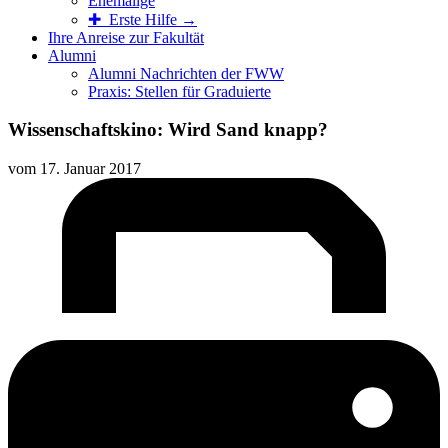
Ehemalige
✚ Erste Hilfe →
Ihre Anreise zur Fakultät
Alumni
Alumni Nachrichten der FWW
Praxis: Stellen für Graduierte
Wissenschaftskino: Wird Sand knapp?
vom
17. Januar 2017