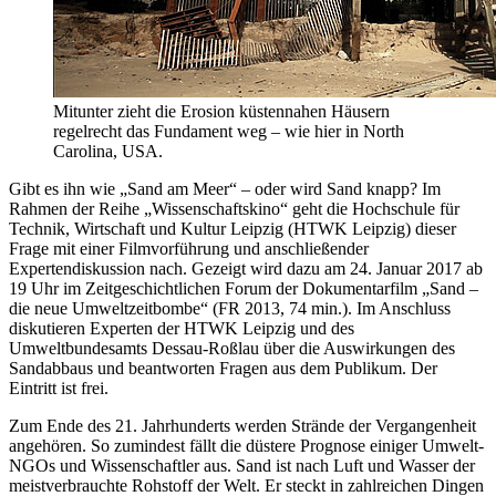
Mitunter zieht die Erosion küstennahen Häusern
regelrecht das Fundament weg – wie hier in North
Carolina, USA.
Gibt es ihn wie „Sand am Meer“ – oder wird Sand knapp? Im
Rahmen der Reihe „Wissenschaftskino“ geht die Hochschule für
Technik, Wirtschaft und Kultur Leipzig (HTWK Leipzig) dieser
Frage mit einer Filmvorführung und anschließender
Expertendiskussion nach. Gezeigt wird dazu am 24. Januar 2017 ab
19 Uhr im Zeitgeschichtlichen Forum der Dokumentarfilm „Sand –
die neue Umweltzeitbombe“ (FR 2013, 74 min.). Im Anschluss
diskutieren Experten der HTWK Leipzig und des
Umweltbundesamts Dessau-Roßlau über die Auswirkungen des
Sandabbaus und beantworten Fragen aus dem Publikum. Der
Eintritt ist frei.
Zum Ende des 21. Jahrhunderts werden Strände der Vergangenheit
angehören. So zumindest fällt die düstere Prognose einiger Umwelt-
NGOs und Wissenschaftler aus. Sand ist nach Luft und Wasser der
meistverbrauchte Rohstoff der Welt. Er steckt in zahlreichen Dingen