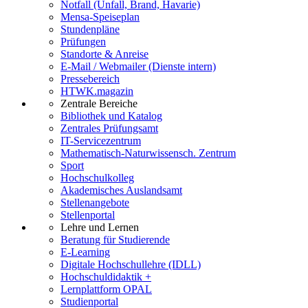
Notfall (Unfall, Brand, Havarie)
Mensa-Speiseplan
Stundenpläne
Prüfungen
Standorte & Anreise
E-Mail / Webmailer (Dienste intern)
Pressebereich
HTWK.magazin
Zentrale Bereiche
Bibliothek und Katalog
Zentrales Prüfungsamt
IT-Servicezentrum
Mathematisch-Naturwissensch. Zentrum
Sport
Hochschulkolleg
Akademisches Auslandsamt
Stellenangebote
Stellenportal
Lehre und Lernen
Beratung für Studierende
E-Learning
Digitale Hochschullehre (IDLL)
Hochschuldidaktik +
Lernplattform OPAL
Studienportal