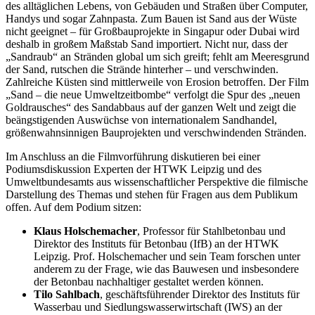
des alltäglichen Lebens, von Gebäuden und Straßen über Computer,
Handys und sogar Zahnpasta. Zum Bauen ist Sand aus der Wüste
nicht geeignet – für Großbauprojekte in Singapur oder Dubai wird
deshalb in großem Maßstab Sand importiert. Nicht nur, dass der
„Sandraub“ an Stränden global um sich greift; fehlt am Meeresgrund
der Sand, rutschen die Strände hinterher – und verschwinden.
Zahlreiche Küsten sind mittlerweile von Erosion betroffen. Der Film
„Sand – die neue Umweltzeitbombe“ verfolgt die Spur des „neuen
Goldrausches“ des Sandabbaus auf der ganzen Welt und zeigt die
beängstigenden Auswüchse von internationalem Sandhandel,
größenwahnsinnigen Bauprojekten und verschwindenden Stränden.
Im Anschluss an die Filmvorführung diskutieren bei einer
Podiumsdiskussion Experten der HTWK Leipzig und des
Umweltbundesamts aus wissenschaftlicher Perspektive die filmische
Darstellung des Themas und stehen für Fragen aus dem Publikum
offen. Auf dem Podium sitzen:
Klaus Holschemacher
, Professor für Stahlbetonbau und
Direktor des Instituts für Betonbau (IfB) an der HTWK
Leipzig. Prof. Holschemacher und sein Team forschen unter
anderem zu der Frage, wie das Bauwesen und insbesondere
der Betonbau nachhaltiger gestaltet werden können.
Tilo Sahlbach
, geschäftsführender Direktor des Instituts für
Wasserbau und Siedlungswasserwirtschaft (IWS) an der