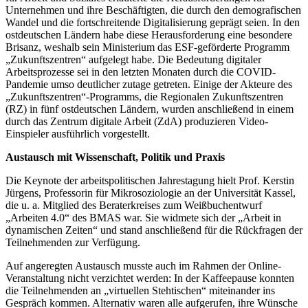
Unternehmen und ihre Beschäftigten, die durch den demografischen
Wandel und die fortschreitende Digitalisierung geprägt seien. In den
ostdeutschen Ländern habe diese Herausforderung eine besondere
Brisanz, weshalb sein Ministerium das ESF-geförderte Programm
„Zukunftszentren“ aufgelegt habe. Die Bedeutung digitaler
Arbeitsprozesse sei in den letzten Monaten durch die COVID-
Pandemie umso deutlicher zutage getreten. Einige der Akteure des
„Zukunftszentren“-Programms, die Regionalen Zukunftszentren
(RZ) in fünf ostdeutschen Ländern, wurden anschließend in einem
durch das Zentrum digitale Arbeit (ZdA) produzieren Video-
Einspieler ausführlich vorgestellt.
Austausch mit Wissenschaft, Politik und Praxis
Die Keynote der arbeitspolitischen Jahrestagung hielt Prof. Kerstin
Jürgens, Professorin für Mikrosoziologie an der Universität Kassel,
die u. a. Mitglied des Beraterkreises zum Weißbuchentwurf
„Arbeiten 4.0“ des BMAS war. Sie widmete sich der „Arbeit in
dynamischen Zeiten“ und stand anschließend für die Rückfragen der
Teilnehmenden zur Verfügung.
Auf angeregten Austausch musste auch im Rahmen der Online-
Veranstaltung nicht verzichtet werden: In der Kaffeepause konnten
die Teilnehmenden an „virtuellen Stehtischen“ miteinander ins
Gespräch kommen. Alternativ waren alle aufgerufen, ihre Wünsche