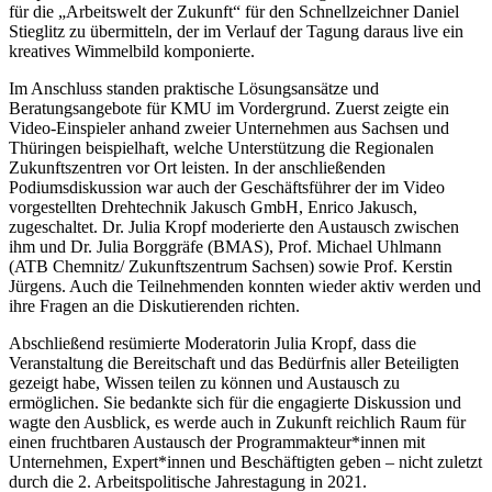
für die „Arbeitswelt der Zukunft“ für den Schnellzeichner Daniel
Stieglitz zu übermitteln, der im Verlauf der Tagung daraus live ein
kreatives Wimmelbild komponierte.
Im Anschluss standen praktische Lösungsansätze und
Beratungsangebote für KMU im Vordergrund. Zuerst zeigte ein
Video-Einspieler anhand zweier Unternehmen aus Sachsen und
Thüringen beispielhaft, welche Unterstützung die Regionalen
Zukunftszentren vor Ort leisten. In der anschließenden
Podiumsdiskussion war auch der Geschäftsführer der im Video
vorgestellten Drehtechnik Jakusch GmbH, Enrico Jakusch,
zugeschaltet. Dr. Julia Kropf moderierte den Austausch zwischen
ihm und Dr. Julia Borggräfe (BMAS), Prof. Michael Uhlmann
(ATB Chemnitz/ Zukunftszentrum Sachsen) sowie Prof. Kerstin
Jürgens. Auch die Teilnehmenden konnten wieder aktiv werden und
ihre Fragen an die Diskutierenden richten.
Abschließend resümierte Moderatorin Julia Kropf, dass die
Veranstaltung die Bereitschaft und das Bedürfnis aller Beteiligten
gezeigt habe, Wissen teilen zu können und Austausch zu
ermöglichen. Sie bedankte sich für die engagierte Diskussion und
wagte den Ausblick, es werde auch in Zukunft reichlich Raum für
einen fruchtbaren Austausch der Programmakteur*innen mit
Unternehmen, Expert*innen und Beschäftigten geben – nicht zuletzt
durch die 2. Arbeitspolitische Jahrestagung in 2021.