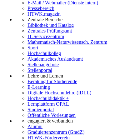
E-Mail / Webmailer (Dienste intern)
Pressebereich
HTWK.magazin
Zentrale Bereiche
Bibliothek und Katalog
Zentrales Prüfungsamt
IT-Servicezentrum
Mathematisch-Naturwissensch. Zentrum
Sport
Hochschulkolleg
Akademisches Auslandsamt
Stellenangebote
Stellenportal
Lehre und Lernen
Beratung für Studierende
E-Learning
Digitale Hochschullehre (IDLL)
Hochschuldidaktik +
Lernplattform OPAL
Studienportal
Öffentliche Vorlesungen
engagiert & verbunden
Alumni
Graduiertenzentrum (GradZ)
HTWK-Förderverein