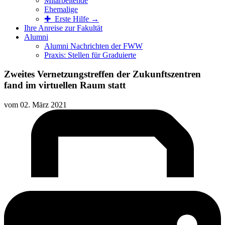
Mitarbeitende
Ehemalige
✚ Erste Hilfe →
Ihre Anreise zur Fakultät
Alumni
Alumni Nachrichten der FWW
Praxis: Stellen für Graduierte
Zweites Vernetzungstreffen der Zukunftszentren
fand im virtuellen Raum statt
vom
02. März 2021