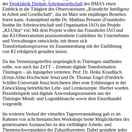
der
Denkfabrik Digitale Arbeitsgesellschaft
des BMAS einen
Einblick in die Tätigkeit des Observatoriums „Künstliche Intelligenz
in Arbeit und Gesellschaft“, das im März sein einjähriges Bestehen
feiern kann. Anknüpfend stellte Dr. Matthias Peissner (Fraunhofer-
Institut für Arbeitswirtschaft und Organisation IAO) das Projekt
„KI-Ultra“ vor: Mit dem Projekt wollen das Fraunhofer IAO und
das KI-Observatorium praxisorientierte Guidelines für Unternehmen
und Verwaltungen entwickeln, mit denen sich
Transformationsprozesse im Zusammenhang mit der Einführung
von KI erfolgreich gestalten lassen.
Da das Vernetzungstreffen ursprünglich in Thüringen stattfinden
sollte, war auch das ZeTT – Zentrum digitale Transformation
Thüringen – als Inputgeber vertreten: Prof. Dr. Heike Kraußlach
(Ernst-Abbe-Hochschule Jena) und Dr. Thomas Engel (Friedrich-
Schiller-Universität Jena) berichteten über erste Erfahrungen in der
Entwicklung betrieblicher Lehr- und Lernkonzepte. Hierbei wurden
Praxisbeispiele und digitale Anwendungsszenarien aus der
Thüringer Metall- und Logistikbranche sowie dem Einzelhandel
vorgestellt.
Im weiteren Verlauf der virtuellen Tagesveranstaltung gab es im
Rahmen von acht thematischen Workshops breite Möglichkeiten des
gemeinsamen Austausches zu den vielfältigen Arbeits- und
Themenschwerpunkten der Zukunftszentren. Dabei gestaltete jedes