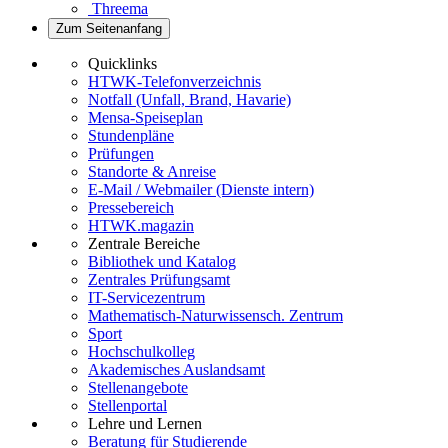
Threema
Zum Seitenanfang
Quicklinks
HTWK-Telefonverzeichnis
Notfall (Unfall, Brand, Havarie)
Mensa-Speiseplan
Stundenpläne
Prüfungen
Standorte & Anreise
E-Mail / Webmailer (Dienste intern)
Pressebereich
HTWK.magazin
Zentrale Bereiche
Bibliothek und Katalog
Zentrales Prüfungsamt
IT-Servicezentrum
Mathematisch-Naturwissensch. Zentrum
Sport
Hochschulkolleg
Akademisches Auslandsamt
Stellenangebote
Stellenportal
Lehre und Lernen
Beratung für Studierende