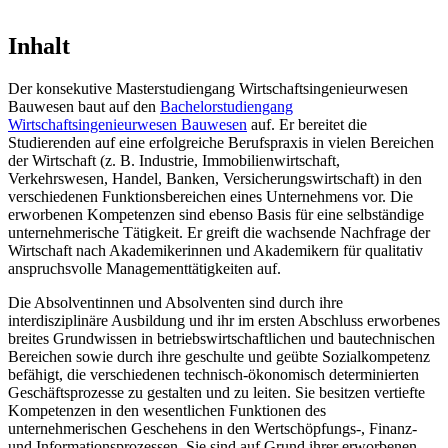
Inhalt
Der konsekutive Masterstudiengang Wirtschaftsingenieurwesen
Bauwesen baut auf den
Bachelorstudiengang
Wirtschaftsingenieurwesen Bauwesen
auf. Er bereitet die
Studierenden auf eine erfolgreiche Berufspraxis in vielen Bereichen
der Wirtschaft (z. B. Industrie, Immobilienwirtschaft,
Verkehrswesen, Handel, Banken, Versicherungswirtschaft) in den
verschiedenen Funktionsbereichen eines Unternehmens vor. Die
erworbenen Kompetenzen sind ebenso Basis für eine selbständige
unternehmerische Tätigkeit. Er greift die wachsende Nachfrage der
Wirtschaft nach Akademikerinnen und Akademikern für qualitativ
anspruchsvolle Managementtätigkeiten auf.
Die Absolventinnen und Absolventen sind durch ihre
interdisziplinäre Ausbildung und ihr im ersten Abschluss erworbenes
breites Grundwissen in betriebswirtschaftlichen und bautechnischen
Bereichen sowie durch ihre geschulte und geübte Sozialkompetenz
befähigt, die verschiedenen technisch-ökonomisch determinierten
Geschäftsprozesse zu gestalten und zu leiten. Sie besitzen vertiefte
Kompetenzen in den wesentlichen Funktionen des
unternehmerischen Geschehens in den Wertschöpfungs-, Finanz-
und Informationsprozessen. Sie sind auf Grund ihrer erworbenen