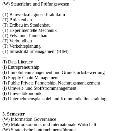
(W) Steuerlehre und Prüfungswesen
---
(T) Bauwerksdiagnose-Praktikum
(T) Brückenbau
(T) Erdbau im Straßenbau
(T) Experimentelle Mechanik
(T) Fels- und Tunnelbau
(T) Verbundbau
(T) Verkehrsplanung
(T) Infrastrukturmanagament (BIM)
---
(I) Data Literacy
(I) Entrepreneurship
(I) Immobilienmanagement und Grundstücksbewertung
(I) Supply Chain Management
(I) Public Private Partnership, Nachtragsmanagement
(I) Umwelt- und Stoffstrommanagement
(I) Umweltökonomik
(I) Unternehmensplanspiel und Kommunikationstraining
3. Semester
(W) Information Governance
(W) Makroökonomik und Internationale Wirtschaft
(W) Strategische Unternehmensführung