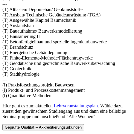
---
(T) Altlasten/ Deponiebau/ Geokunststoffe
(T) Ausbau/ Technische Gebäudeausrüstung (TGA)
(T) Ausgewählte Kapitel Baumechanik
(T) Auslandsbau
(T) Bauaufnahme/ Bauwerksmodellierung
(T) Bausanierung II
(T) Betonfertigteilbau und spezielle Ingenieurbauwerke
(T) Brandschutz
(T) Energetische Gebäudeplanung
(T) Finite-Elemente-Methode/Flächentragwerke
(T) Geodätische und geotechnische Bauwerksüberwachung
(T) Geotechnik
(T) Stadthydrologie
---
(I) Praxisforschungsprojekt Bauwesen
(I) Produkt- und Prozesskostenmanagement
(I) Quantitative Methoden
Hier geht es zum aktuellen
Lehrveranstaltungsplan
. Wähle dazu
zuerst den gewünschten Studiengang aus und dann eine beliebige
Seminargruppe und anschließend "Alle Wochen".
Geprüfte Qualität – Akkreditierungsurkunden