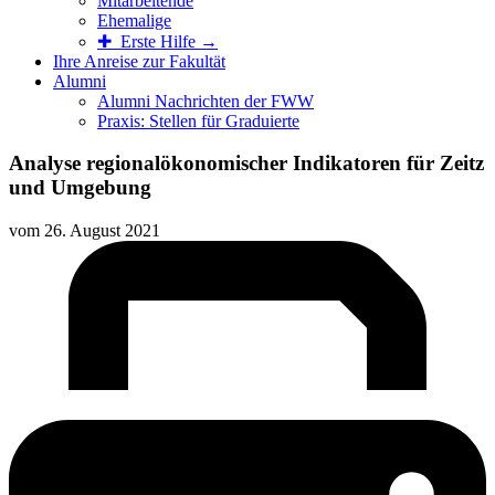
Mitarbeitende
Ehemalige
✚ Erste Hilfe →
Ihre Anreise zur Fakultät
Alumni
Alumni Nachrichten der FWW
Praxis: Stellen für Graduierte
Analyse regionalökonomischer Indikatoren für Zeitz
und Umgebung
vom
26. August 2021