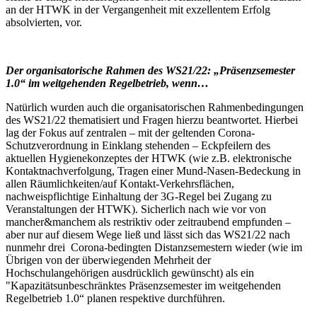
an der HTWK in der Vergangenheit mit exzellentem Erfolg
absolvierten, vor.
Der organisatorische Rahmen des WS21/22: „Präsenzsemester
1.0“ im weitgehenden Regelbetrieb, wenn…
Natürlich wurden auch die organisatorischen Rahmenbedingungen
des WS21/22 thematisiert und Fragen hierzu beantwortet. Hierbei
lag der Fokus auf zentralen – mit der geltenden Corona-
Schutzverordnung in Einklang stehenden – Eckpfeilern des
aktuellen Hygienekonzeptes der HTWK (wie z.B. elektronische
Kontaktnachverfolgung, Tragen einer Mund-Nasen-Bedeckung in
allen Räumlichkeiten/auf Kontakt-Verkehrsflächen,
nachweispflichtige Einhaltung der 3G-Regel bei Zugang zu
Veranstaltungen der HTWK). Sicherlich nach wie vor von
mancher&manchem als restriktiv oder zeitraubend empfunden –
aber nur auf diesem Wege ließ und lässt sich das WS21/22 nach
nunmehr drei Corona-bedingten Distanzsemestern wieder (wie im
Übrigen von der überwiegenden Mehrheit der
Hochschulangehörigen ausdrücklich gewünscht) als ein
"Kapazitätsunbeschränktes Präsenzsemester im weitgehenden
Regelbetrieb 1.0“ planen respektive durchführen.