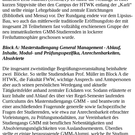
kurzen Stippvisite über den Campus der HTWK entlang der „Karli“
und stellte einige Lehrgebäude und zentrale Einrichtungen
(Bibliothek und Mensa) vor. Der Rundgang endete vor dem Lipsius-
Bau, wo auch das mittlerweile traditionelle Eröffnungsfoto der mit
insgesamt 28 Teilnehmern fast vollzählig erschienenen Gruppe der
neu immatrikulierten GMM-Studierenden in lockerer
Freiluftatmosphäre geschossen wurde.
Block A: Masterstudiengang General Management - Ablauf,
Inhalte, Modul- und Prüfungsspezifika, Anrechenbarkeiten,
Absolvierte
Die insgesamt zweistündige Begrüßungsveranstaltung beinhaltete
zwei Blöcke. So stellte Studiendekan Prof. Müller im Block A die
HTWK, die Fakultät FWW, wichtige Ansprech- und Amtspersonen
aber auch seinen persönlichen Werdegang und aktuelle
Tätigkeitsfelder anhand zentraler Eckdaten vor. Sodann erläuterte er
kurz Inhalte und Ablauf des über vier Regel-Semester laufenden
Curriculums des Masterstudiengangs GMM – und beantworte in
einer anschließenden Fragerunde generelle sowie fachspezifische
Fragen der Studierenden, wie etwa zur Anrechenbarkeit erbrachter
Vorleistungen, zu Prüfungsmodalitäten, zur Vereinbarkeit des
Studiengangs GMM mit beruflichen Nebentätigkeiten und
Absolvierungsmöglichkeiten von Auslandssemestern. Überdies
stellte er einige herausragende GMM-Alumni, welche ihr Studium