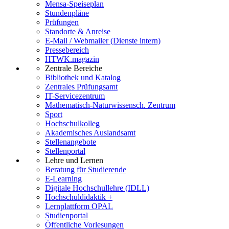
Mensa-Speiseplan
Stundenpläne
Prüfungen
Standorte & Anreise
E-Mail / Webmailer (Dienste intern)
Pressebereich
HTWK.magazin
Zentrale Bereiche
Bibliothek und Katalog
Zentrales Prüfungsamt
IT-Servicezentrum
Mathematisch-Naturwissensch. Zentrum
Sport
Hochschulkolleg
Akademisches Auslandsamt
Stellenangebote
Stellenportal
Lehre und Lernen
Beratung für Studierende
E-Learning
Digitale Hochschullehre (IDLL)
Hochschuldidaktik +
Lernplattform OPAL
Studienportal
Öffentliche Vorlesungen