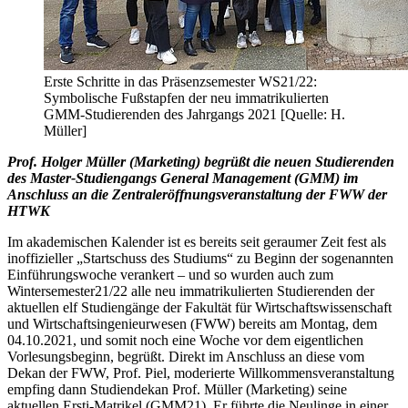
Erste Schritte in das Präsenzsemester WS21/22:
Symbolische Fußstapfen der neu immatrikulierten
GMM-Studierenden des Jahrgangs 2021 [Quelle: H.
Müller]
Prof. Holger Müller (Marketing) begrüßt die neuen Studierenden
des Master-Studiengangs General Management (GMM) im
Anschluss an die Zentraleröffnungsveranstaltung der FWW der
HTWK
Im akademischen Kalender ist es bereits seit geraumer Zeit fest als
inoffizieller „Startschuss des Studiums“ zu Beginn der sogenannten
Einführungswoche verankert – und so wurden auch zum
Wintersemester21/22 alle neu immatrikulierten Studierenden der
aktuellen elf Studiengänge der Fakultät für Wirtschaftswissenschaft
und Wirtschaftsingenieurwesen (FWW) bereits am Montag, dem
04.10.2021, und somit noch eine Woche vor dem eigentlichen
Vorlesungsbeginn, begrüßt. Direkt im Anschluss an diese vom
Dekan der FWW, Prof. Piel, moderierte Willkommensveranstaltung
empfing dann Studiendekan Prof. Müller (Marketing) seine
aktuellen Ersti-Matrikel (GMM21). Er führte die Neulinge in einer