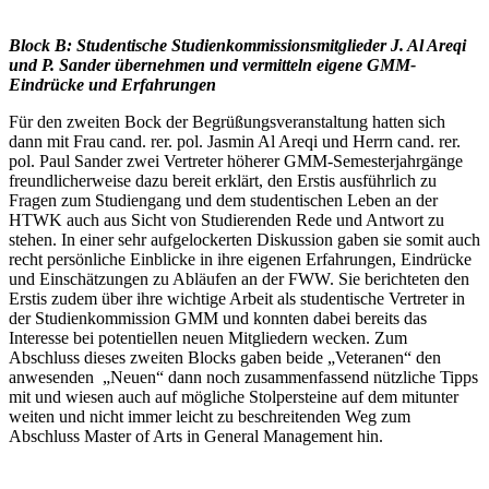
Block B: Studentische Studienkommissionsmitglieder J. Al Areqi
und P. Sander übernehmen und vermitteln eigene GMM-
Eindrücke und Erfahrungen
Für den zweiten Bock der Begrüßungsveranstaltung hatten sich
dann mit Frau cand. rer. pol. Jasmin Al Areqi und Herrn cand. rer.
pol. Paul Sander zwei Vertreter höherer GMM-Semesterjahrgänge
freundlicherweise dazu bereit erklärt, den Erstis ausführlich zu
Fragen zum Studiengang und dem studentischen Leben an der
HTWK auch aus Sicht von Studierenden Rede und Antwort zu
stehen. In einer sehr aufgelockerten Diskussion gaben sie somit auch
recht persönliche Einblicke in ihre eigenen Erfahrungen, Eindrücke
und Einschätzungen zu Abläufen an der FWW. Sie berichteten den
Erstis zudem über ihre wichtige Arbeit als studentische Vertreter in
der Studienkommission GMM und konnten dabei bereits das
Interesse bei potentiellen neuen Mitgliedern wecken. Zum
Abschluss dieses zweiten Blocks gaben beide „Veteranen“ den
anwesenden „Neuen“ dann noch zusammenfassend nützliche Tipps
mit und wiesen auch auf mögliche Stolpersteine auf dem mitunter
weiten und nicht immer leicht zu beschreitenden Weg zum
Abschluss Master of Arts in General Management hin.