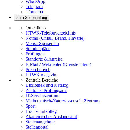
WhatsApp
Telegram
Threema
Zum Seitenanfang
Quicklinks
HTWK-Telefonverzeichnis
Notfall (Unfall, Brand, Havarie)
Mensa-Speiseplan
Stundenpläne
Prüfungen
Standorte & Anreise
E-Mail / Webmailer (Dienste intern)
Pressebereich
HTWK.magazin
Zentrale Bereiche
Bibliothek und Katalog
Zentrales Prüfungsamt
IT-Servicezentrum
Mathematisch-Naturwissensch. Zentrum
Sport
Hochschulkolleg
Akademisches Auslandsamt
Stellenangebote
Stellenportal