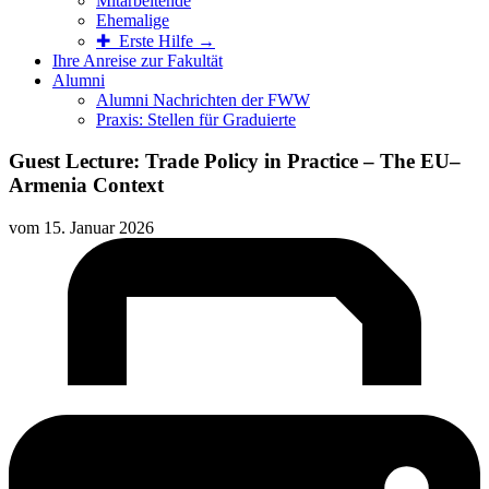
Mitarbeitende
Ehemalige
✚ Erste Hilfe →
Ihre Anreise zur Fakultät
Alumni
Alumni Nachrichten der FWW
Praxis: Stellen für Graduierte
Guest Lecture: Trade Policy in Practice – The EU–
Armenia Context
vom
15. Januar 2026