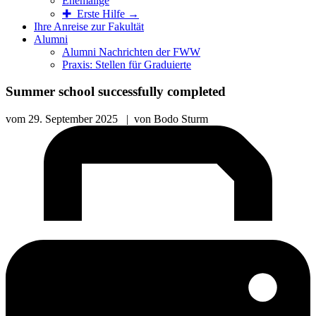
Ehemalige
✚ Erste Hilfe →
Ihre Anreise zur Fakultät
Alumni
Alumni Nachrichten der FWW
Praxis: Stellen für Graduierte
Summer school successfully completed
vom
29. September 2025
|
von
Bodo Sturm