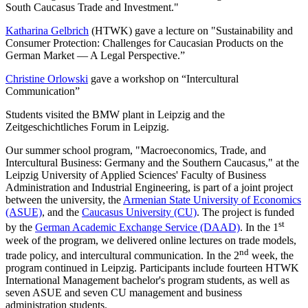
South Caucasus Trade and Investment."
Katharina Gelbrich
(HTWK) gave a lecture on "Sustainability and
Consumer Protection: Challenges for Caucasian Products on the
German Market — A Legal Perspective.”
Christine Orlowski
gave a workshop on “Intercultural
Communication”
Students visited the BMW plant in Leipzig and the
Zeitgeschichtliches Forum in Leipzig.
Our summer school program, "Macroeconomics, Trade, and
Intercultural Business: Germany and the Southern Caucasus," at the
Leipzig University of Applied Sciences' Faculty of Business
Administration and Industrial Engineering, is part of a joint project
between the university, the
Armenian State University of Economics
(ASUE)
, and the
Caucasus University (CU)
. The project is funded
st
by the
German Academic Exchange Service (DAAD)
. In the 1
week of the program, we delivered online lectures on trade models,
nd
trade policy, and intercultural communication. In the 2
week, the
program continued in Leipzig. Participants include fourteen HTWK
International Management bachelor's program students, as well as
seven ASUE and seven CU management and business
administration students.