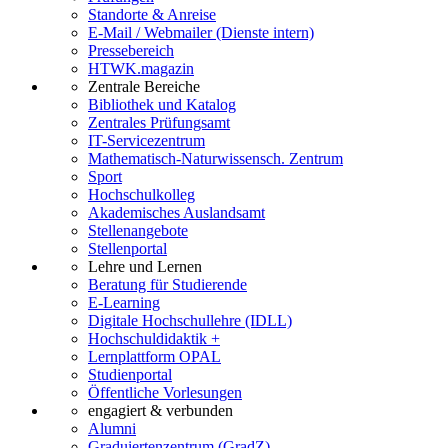
Standorte & Anreise
E-Mail / Webmailer (Dienste intern)
Pressebereich
HTWK.magazin
Zentrale Bereiche
Bibliothek und Katalog
Zentrales Prüfungsamt
IT-Servicezentrum
Mathematisch-Naturwissensch. Zentrum
Sport
Hochschulkolleg
Akademisches Auslandsamt
Stellenangebote
Stellenportal
Lehre und Lernen
Beratung für Studierende
E-Learning
Digitale Hochschullehre (IDLL)
Hochschuldidaktik +
Lernplattform OPAL
Studienportal
Öffentliche Vorlesungen
engagiert & verbunden
Alumni
Graduiertenzentrum (GradZ)