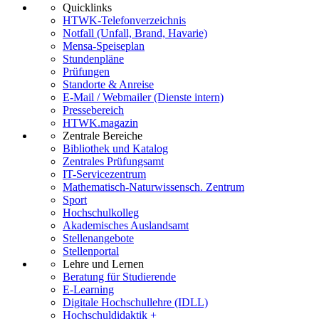
Quicklinks
HTWK-Telefonverzeichnis
Notfall (Unfall, Brand, Havarie)
Mensa-Speiseplan
Stundenpläne
Prüfungen
Standorte & Anreise
E-Mail / Webmailer (Dienste intern)
Pressebereich
HTWK.magazin
Zentrale Bereiche
Bibliothek und Katalog
Zentrales Prüfungsamt
IT-Servicezentrum
Mathematisch-Naturwissensch. Zentrum
Sport
Hochschulkolleg
Akademisches Auslandsamt
Stellenangebote
Stellenportal
Lehre und Lernen
Beratung für Studierende
E-Learning
Digitale Hochschullehre (IDLL)
Hochschuldidaktik +