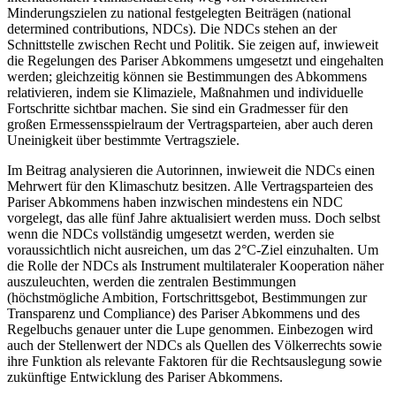
Minderungszielen zu national festgelegten Beiträgen (national
determined contributions, NDCs). Die NDCs stehen an der
Schnittstelle zwischen Recht und Politik. Sie zeigen auf, inwieweit
die Regelungen des Pariser Abkommens umgesetzt und eingehalten
werden; gleichzeitig können sie Bestimmungen des Abkommens
relativieren, indem sie Klimaziele, Maßnahmen und individuelle
Fortschritte sichtbar machen. Sie sind ein Gradmesser für den
großen Ermessensspielraum der Vertragsparteien, aber auch deren
Uneinigkeit über bestimmte Vertragsziele.
Im Beitrag analysieren die Autorinnen, inwieweit die NDCs einen
Mehrwert für den Klimaschutz besitzen. Alle Vertragsparteien des
Pariser Abkommens haben inzwischen mindestens ein NDC
vorgelegt, das alle fünf Jahre aktualisiert werden muss. Doch selbst
wenn die NDCs vollständig umgesetzt werden, werden sie
voraussichtlich nicht ausreichen, um das 2°C-Ziel einzuhalten. Um
die Rolle der NDCs als Instrument multilateraler Kooperation näher
auszuleuchten, werden die zentralen Bestimmungen
(höchstmögliche Ambition, Fortschrittsgebot, Bestimmungen zur
Transparenz und Compliance) des Pariser Abkommens und des
Regelbuchs genauer unter die Lupe genommen. Einbezogen wird
auch der Stellenwert der NDCs als Quellen des Völkerrechts sowie
ihre Funktion als relevante Faktoren für die Rechtsauslegung sowie
zukünftige Entwicklung des Pariser Abkommens.