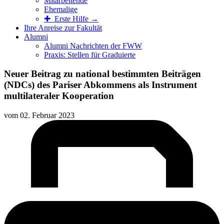
Mitarbeitende
Ehemalige
✚ Erste Hilfe →
Ihre Anreise zur Fakultät
Alumni
Alumni Nachrichten der FWW
Praxis: Stellen für Graduierte
Neuer Beitrag zu national bestimmten Beiträgen
(NDCs) des Pariser Abkommens als Instrument
multilateraler Kooperation
vom
02. Februar 2023