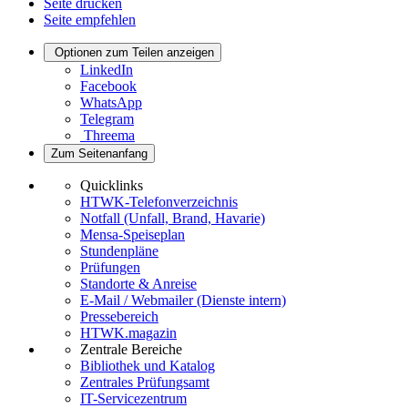
Seite drucken
Seite empfehlen
Optionen zum Teilen anzeigen
LinkedIn
Facebook
WhatsApp
Telegram
Threema
Zum Seitenanfang
Quicklinks
HTWK-Telefonverzeichnis
Notfall (Unfall, Brand, Havarie)
Mensa-Speiseplan
Stundenpläne
Prüfungen
Standorte & Anreise
E-Mail / Webmailer (Dienste intern)
Pressebereich
HTWK.magazin
Zentrale Bereiche
Bibliothek und Katalog
Zentrales Prüfungsamt
IT-Servicezentrum