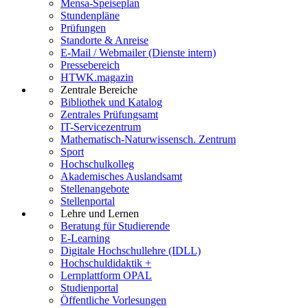
Mensa-Speiseplan
Stundenpläne
Prüfungen
Standorte & Anreise
E-Mail / Webmailer (Dienste intern)
Pressebereich
HTWK.magazin
Zentrale Bereiche
Bibliothek und Katalog
Zentrales Prüfungsamt
IT-Servicezentrum
Mathematisch-Naturwissensch. Zentrum
Sport
Hochschulkolleg
Akademisches Auslandsamt
Stellenangebote
Stellenportal
Lehre und Lernen
Beratung für Studierende
E-Learning
Digitale Hochschullehre (IDLL)
Hochschuldidaktik +
Lernplattform OPAL
Studienportal
Öffentliche Vorlesungen