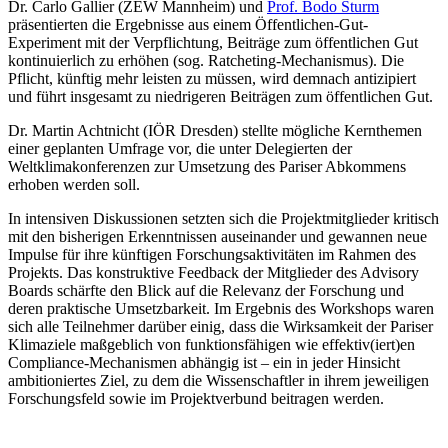
Dr. Carlo Gallier (ZEW Mannheim) und
Prof. Bodo Sturm
präsentierten die Ergebnisse aus einem Öffentlichen-Gut-
Experiment mit der Verpflichtung, Beiträge zum öffentlichen Gut
kontinuierlich zu erhöhen (sog. Ratcheting-Mechanismus). Die
Pflicht, künftig mehr leisten zu müssen, wird demnach antizipiert
und führt insgesamt zu niedrigeren Beiträgen zum öffentlichen Gut.
Dr. Martin Achtnicht (IÖR Dresden) stellte mögliche Kernthemen
einer geplanten Umfrage vor, die unter Delegierten der
Weltklimakonferenzen zur Umsetzung des Pariser Abkommens
erhoben werden soll.
In intensiven Diskussionen setzten sich die Projektmitglieder kritisch
mit den bisherigen Erkenntnissen auseinander und gewannen neue
Impulse für ihre künftigen Forschungsaktivitäten im Rahmen des
Projekts. Das konstruktive Feedback der Mitglieder des Advisory
Boards schärfte den Blick auf die Relevanz der Forschung und
deren praktische Umsetzbarkeit. Im Ergebnis des Workshops waren
sich alle Teilnehmer darüber einig, dass die Wirksamkeit der Pariser
Klimaziele maßgeblich von funktionsfähigen wie effektiv(iert)en
Compliance-Mechanismen abhängig ist – ein in jeder Hinsicht
ambitioniertes Ziel, zu dem die Wissenschaftler in ihrem jeweiligen
Forschungsfeld sowie im Projektverbund beitragen werden.