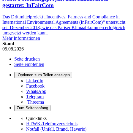
gestartet: InFairCom
Das Drittmittelprojekt „Incentives, Fairness and Compliance in
International Environmental Agreements (InFairCom)“ untersucht
seit Dezember 2018, wie das Pariser Klimaabkommen erfolgreich
umgesetzt werden kann.
Mehr Informationen
Stand
05.08.2026
Seite drucken
Seite empfehlen
Optionen zum Teilen anzeigen
LinkedIn
Facebook
WhatsApp
Telegram
Threema
Zum Seitenanfang
Quicklinks
HTWK-Telefonverzeichnis
Notfall (Unfall, Brand, Havarie)