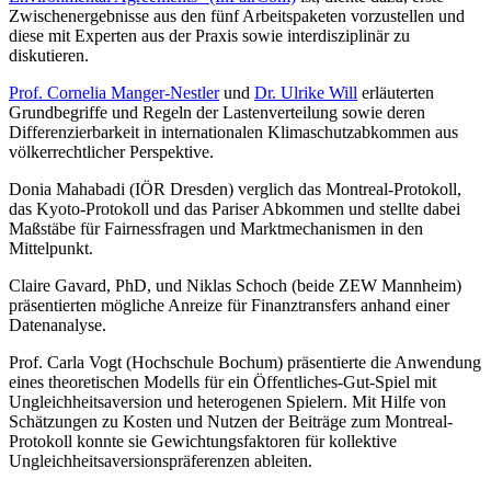
Zwischenergebnisse aus den fünf Arbeitspaketen vorzustellen und
diese mit Experten aus der Praxis sowie interdisziplinär zu
diskutieren.
Prof. Cornelia Manger-Nestler
und
Dr. Ulrike Will
erläuterten
Grundbegriffe und Regeln der Lastenverteilung sowie deren
Differenzierbarkeit in internationalen Klimaschutzabkommen aus
völkerrechtlicher Perspektive.
Donia Mahabadi (IÖR Dresden) verglich das Montreal-Protokoll,
das Kyoto-Protokoll und das Pariser Abkommen und stellte dabei
Maßstäbe für Fairnessfragen und Marktmechanismen in den
Mittelpunkt.
Claire Gavard, PhD, und Niklas Schoch (beide ZEW Mannheim)
präsentierten mögliche Anreize für Finanztransfers anhand einer
Datenanalyse.
Prof. Carla Vogt (Hochschule Bochum) präsentierte die Anwendung
eines theoretischen Modells für ein Öffentliches-Gut-Spiel mit
Ungleichheitsaversion und heterogenen Spielern. Mit Hilfe von
Schätzungen zu Kosten und Nutzen der Beiträge zum Montreal-
Protokoll konnte sie Gewichtungsfaktoren für kollektive
Ungleichheitsaversionspräferenzen ableiten.