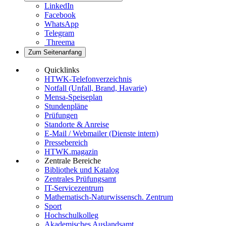
LinkedIn
Facebook
WhatsApp
Telegram
Threema
Zum Seitenanfang
Quicklinks
HTWK-Telefonverzeichnis
Notfall (Unfall, Brand, Havarie)
Mensa-Speiseplan
Stundenpläne
Prüfungen
Standorte & Anreise
E-Mail / Webmailer (Dienste intern)
Pressebereich
HTWK.magazin
Zentrale Bereiche
Bibliothek und Katalog
Zentrales Prüfungsamt
IT-Servicezentrum
Mathematisch-Naturwissensch. Zentrum
Sport
Hochschulkolleg
Akademisches Auslandsamt