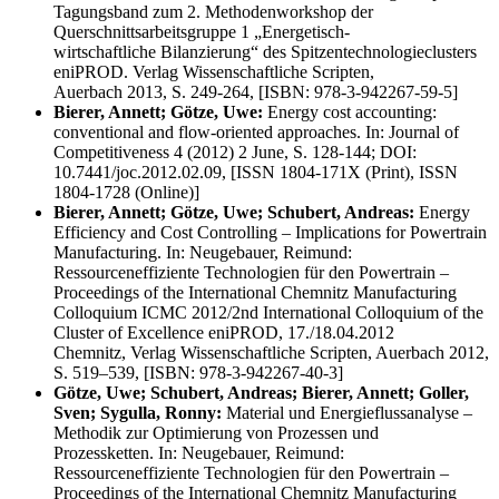
Tagungsband zum 2. Methodenworkshop der
Querschnittsarbeitsgruppe 1 „Energetisch-
wirtschaftliche Bilanzierung“ des Spitzentechnologieclusters
eniPROD. Verlag Wissenschaftliche Scripten,
Auerbach 2013, S. 249-264, [ISBN: 978-3-942267-59-5]
Bierer, Annett; Götze, Uwe:
Energy cost accounting:
conventional and flow-oriented approaches. In: Journal of
Competitiveness 4 (2012) 2 June, S. 128-144; DOI:
10.7441/joc.2012.02.09, [ISSN 1804-171X (Print), ISSN
1804-1728 (Online)]
Bierer, Annett; Götze, Uwe; Schubert, Andreas:
Energy
Efficiency and Cost Controlling – Implications for Powertrain
Manufacturing. In: Neugebauer, Reimund:
Ressourceneffiziente Technologien für den Powertrain –
Proceedings of the International Chemnitz Manufacturing
Colloquium ICMC 2012/2nd International Colloquium of the
Cluster of Excellence eniPROD, 17./18.04.2012
Chemnitz, Verlag Wissenschaftliche Scripten, Auerbach 2012,
S. 519–539, [ISBN: 978-3-942267-40-3]
Götze, Uwe; Schubert, Andreas; Bierer, Annett; Goller,
Sven; Sygulla, Ronny:
Material und Energieflussanalyse –
Methodik zur Optimierung von Prozessen und
Prozessketten. In: Neugebauer, Reimund:
Ressourceneffiziente Technologien für den Powertrain –
Proceedings of the International Chemnitz Manufacturing