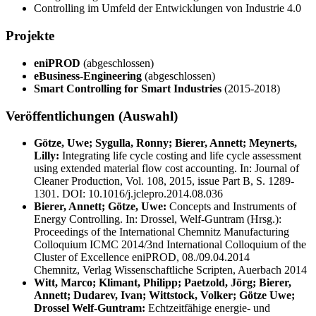
Controlling im Umfeld der Entwicklungen von Industrie 4.0
Projekte
eniPROD
(abgeschlossen)
eBusiness-Engineering
(abgeschlossen)
Smart Controlling for Smart Industries
(2015-2018)
Veröffentlichungen (Auswahl)
Götze, Uwe; Sygulla, Ronny; Bierer, Annett; Meynerts,
Lilly:
Integrating life cycle costing and life cycle assessment
using extended material flow cost accounting. In: Journal of
Cleaner Production, Vol. 108, 2015, issue Part B, S. 1289-
1301. DOI: 10.1016/j.jclepro.2014.08.036
Bierer, Annett; Götze, Uwe:
Concepts and Instruments of
Energy Controlling. In: Drossel, Welf-Guntram (Hrsg.):
Proceedings of the International Chemnitz Manufacturing
Colloquium ICMC 2014/3nd International Colloquium of the
Cluster of Excellence eniPROD, 08./09.04.2014
Chemnitz, Verlag Wissenschaftliche Scripten, Auerbach 2014
Witt, Marco; Klimant, Philipp; Paetzold, Jörg; Bierer,
Annett; Dudarev, Ivan; Wittstock, Volker; Götze Uwe;
Drossel Welf-Guntram:
Echtzeitfähige energie- und