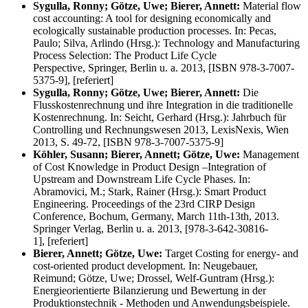
Sygulla, Ronny; Götze, Uwe; Bierer, Annett:
Material flow
cost accounting: A tool for designing economically and
ecologically sustainable production processes. In: Pecas,
Paulo; Silva, Arlindo (Hrsg.): Technology and Manufacturing
Process Selection: The Product Life Cycle
Perspective, Springer, Berlin u. a. 2013, [ISBN 978-3-7007-
5375-9], [referiert]
Sygulla, Ronny; Götze, Uwe; Bierer, Annett:
Die
Flusskostenrechnung und ihre Integration in die traditionelle
Kostenrechnung. In: Seicht, Gerhard (Hrsg.): Jahrbuch für
Controlling und Rechnungswesen 2013, LexisNexis, Wien
2013, S. 49-72, [ISBN 978-3-7007-5375-9]
Köhler, Susann; Bierer, Annett; Götze, Uwe:
Management
of Cost Knowledge in Product Design –Integration of
Upstream and Downstream Life Cycle Phases. In:
Abramovici, M.; Stark, Rainer (Hrsg.): Smart Product
Engineering. Proceedings of the 23rd CIRP Design
Conference, Bochum, Germany, March 11th-13th, 2013.
Springer Verlag, Berlin u. a. 2013, [978-3-642-30816-
1], [referiert]
Bierer, Annett; Götze, Uwe:
Target Costing for energy- and
cost-oriented product development. In: Neugebauer,
Reimund; Götze, Uwe; Drossel, Welf-Guntram (Hrsg.):
Energieorientierte Bilanzierung und Bewertung in der
Produktionstechnik - Methoden und Anwendungsbeispiele.