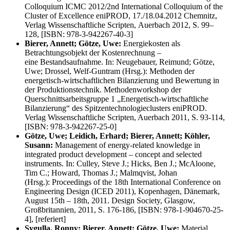
Colloquium ICMC 2012/2nd International Colloquium of the
Cluster of Excellence eniPROD, 17./18.04.2012 Chemnitz,
Verlag Wissenschaftliche Scripten, Auerbach 2012, S. 99–
128, [ISBN: 978-3-942267-40-3]
Bierer, Annett; Götze, Uwe:
Energiekosten als
Betrachtungsobjekt der Kostenrechnung –
eine Bestandsaufnahme. In: Neugebauer, Reimund; Götze,
Uwe; Drossel, Welf-Guntram (Hrsg.): Methoden der
energetisch-wirtschaftlichen Bilanzierung und Bewertung in
der Produktionstechnik. Methodenworkshop der
Querschnittsarbeitsgruppe 1 „Energetisch-wirtschaftliche
Bilanzierung“ des Spitzentechnologieclusters eniPROD.
Verlag Wissenschaftliche Scripten, Auerbach 2011, S. 93-114,
[ISBN: 978-3-942267-25-0]
Götze, Uwe; Leidich, Erhard; Bierer, Annett; Köhler,
Susann:
Management of energy-related knowledge in
integrated product development – concept and selected
instruments. In: Culley, Steve J.; Hicks, Ben J.; McAloone,
Tim C.; Howard, Thomas J.; Malmqvist, Johan
(Hrsg.): Proceedings of the 18th International Conference on
Engineering Design (ICED 2011), Kopenhagen, Dänemark,
August 15th – 18th, 2011. Design Society, Glasgow,
Großbritannien, 2011, S. 176-186, [ISBN: 978-1-904670-25-
4], [referiert]
Sygulla, Ronny; Bierer, Annett; Götze, Uwe:
Material