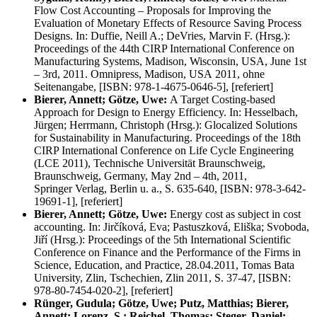
Flow Cost Accounting – Proposals for Improving the
Evaluation of Monetary Effects of Resource Saving Process
Designs. In: Duffie, Neill A.; DeVries, Marvin F. (Hrsg.):
Proceedings of the 44th CIRP International Conference on
Manufacturing Systems, Madison, Wisconsin, USA, June 1st
– 3rd, 2011. Omnipress, Madison, USA 2011, ohne
Seitenangabe, [ISBN: 978-1-4675-0646-5], [referiert]
Bierer, Annett; Götze, Uwe:
A Target Costing-based
Approach for Design to Energy Efficiency. In: Hesselbach,
Jürgen; Herrmann, Christoph (Hrsg.): Glocalized Solutions
for Sustainability in Manufacturing. Proceedings of the 18th
CIRP International Conference on Life Cycle Engineering
(LCE 2011), Technische Universität Braunschweig,
Braunschweig, Germany, May 2nd – 4th, 2011,
Springer Verlag, Berlin u. a., S. 635-640, [ISBN: 978-3-642-
19691-1], [referiert]
Bierer, Annett; Götze, Uwe:
Energy cost as subject in cost
accounting. In: Jirčíková, Eva; Pastuszková, Eliška; Svoboda,
Jiří (Hrsg.): Proceedings of the 5th International Scientific
Conference on Finance and the Performance of the Firms in
Science, Education, and Practice, 28.04.2011, Tomas Bata
University, Zlin, Tschechien, Zlin 2011, S. 37-47, [ISBN:
978-80-7454-020-2], [referiert]
Rünger, Gudula; Götze, Uwe; Putz, Matthias; Bierer,
Annett; Lorenz, S.; Reichel, Thomas; Steger, Daniel;