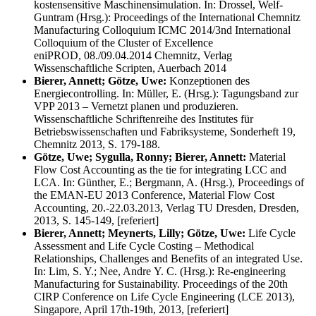
kostensensitive Maschinensimulation. In: Drossel, Welf-
Guntram (Hrsg.): Proceedings of the International Chemnitz
Manufacturing Colloquium ICMC 2014/3nd International
Colloquium of the Cluster of Excellence
eniPROD, 08./09.04.2014 Chemnitz, Verlag
Wissenschaftliche Scripten, Auerbach 2014
Bierer, Annett; Götze, Uwe:
Konzeptionen des
Energiecontrolling. In: Müller, E. (Hrsg.): Tagungsband zur
VPP 2013 – Vernetzt planen und produzieren.
Wissenschaftliche Schriftenreihe des Institutes für
Betriebswissenschaften und Fabriksysteme, Sonderheft 19,
Chemnitz 2013, S. 179-188.
Götze, Uwe; Sygulla, Ronny; Bierer, Annett:
Material
Flow Cost Accounting as the tie for integrating LCC and
LCA. In: Günther, E.; Bergmann, A. (Hrsg.), Proceedings of
the EMAN-EU 2013 Conference, Material Flow Cost
Accounting, 20.-22.03.2013, Verlag TU Dresden, Dresden,
2013, S. 145-149, [referiert]
Bierer, Annett; Meynerts, Lilly; Götze, Uwe:
Life Cycle
Assessment and Life Cycle Costing – Methodical
Relationships, Challenges and Benefits of an integrated Use.
In: Lim, S. Y.; Nee, Andre Y. C. (Hrsg.): Re-engineering
Manufacturing for Sustainability. Proceedings of the 20th
CIRP Conference on Life Cycle Engineering (LCE 2013),
Singapore, April 17th-19th, 2013, [referiert]