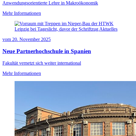
Anwendungsorientierte Lehre in Makroökonomik
Mehr Informationen
vom
20. November 2025
Neue Partnerhochschule in Spanien
Fakultät vernetzt sich weiter international
Mehr Informationen