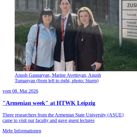
Anush Gasparyan, Marine Avetisyan, Anush
Tumanyan (from left to right, photo: Sturm)
vom
08. Mai 2026
"Armenian week" at HTWK Leipzig
Three researchers from the Armenian State University (ASUE)
came to visit our faculty and gave guest lectures
Mehr Informationen