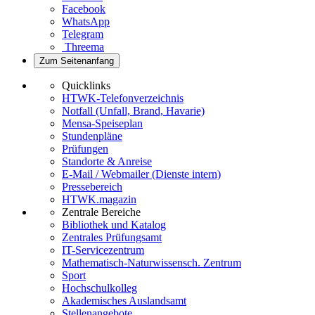
Facebook
WhatsApp
Telegram
Threema
Zum Seitenanfang
Quicklinks
HTWK-Telefonverzeichnis
Notfall (Unfall, Brand, Havarie)
Mensa-Speiseplan
Stundenpläne
Prüfungen
Standorte & Anreise
E-Mail / Webmailer (Dienste intern)
Pressebereich
HTWK.magazin
Zentrale Bereiche
Bibliothek und Katalog
Zentrales Prüfungsamt
IT-Servicezentrum
Mathematisch-Naturwissensch. Zentrum
Sport
Hochschulkolleg
Akademisches Auslandsamt
Stellenangebote