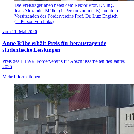
Die Preisträgerinnen nebst dem Rektor Prof. Dr.-Ing.
Jean-Alexander Müller (1. Person von rechts) und dem
Vorsitzenden des Fördervereins Prof. Dr. Lutz Engisch
(1. Person von links)
vom
11. Mai 2026
Anne Rübe erhält Preis für herausragende
studentische Leistungen
Preis des HTWK-Fördervereins für Abschlussarbeiten des Jahres
2025
Mehr Informationen