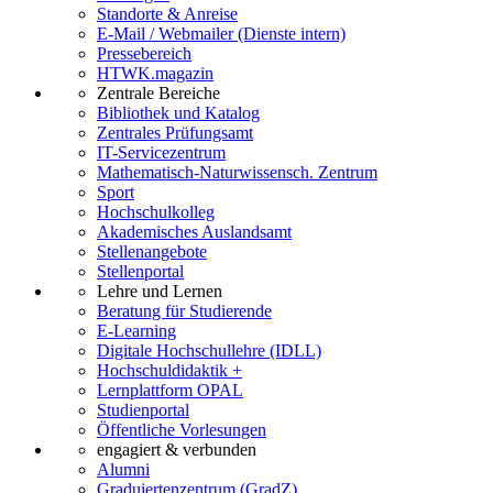
Standorte & Anreise
E-Mail / Webmailer (Dienste intern)
Pressebereich
HTWK.magazin
Zentrale Bereiche
Bibliothek und Katalog
Zentrales Prüfungsamt
IT-Servicezentrum
Mathematisch-Naturwissensch. Zentrum
Sport
Hochschulkolleg
Akademisches Auslandsamt
Stellenangebote
Stellenportal
Lehre und Lernen
Beratung für Studierende
E-Learning
Digitale Hochschullehre (IDLL)
Hochschuldidaktik +
Lernplattform OPAL
Studienportal
Öffentliche Vorlesungen
engagiert & verbunden
Alumni
Graduiertenzentrum (GradZ)