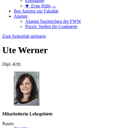
Ehemalige
✚ Erste Hilfe →
Ihre Anreise zur Fakultät
Alumni
Alumni Nachrichten der FWW
Praxis: Stellen für Graduierte
Zum Seitenfuß springen
Ute Werner
Dipl.-Kffr.
Mitarbeiterin Lehrgebiete
Raum: