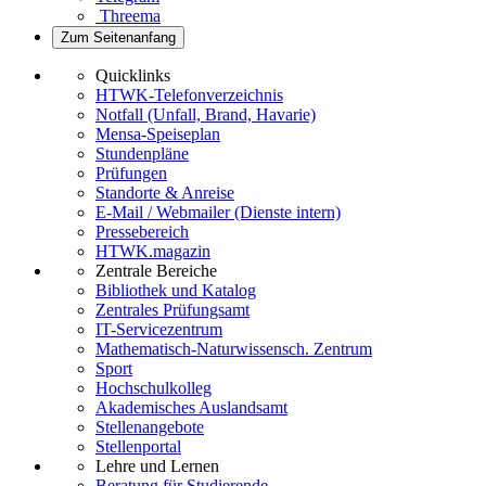
Threema
Zum Seitenanfang
Quicklinks
HTWK-Telefonverzeichnis
Notfall (Unfall, Brand, Havarie)
Mensa-Speiseplan
Stundenpläne
Prüfungen
Standorte & Anreise
E-Mail / Webmailer (Dienste intern)
Pressebereich
HTWK.magazin
Zentrale Bereiche
Bibliothek und Katalog
Zentrales Prüfungsamt
IT-Servicezentrum
Mathematisch-Naturwissensch. Zentrum
Sport
Hochschulkolleg
Akademisches Auslandsamt
Stellenangebote
Stellenportal
Lehre und Lernen
Beratung für Studierende