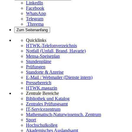
LinkedIn
Facebook
WhatsApp
Telegram
Threema
Zum Seitenanfang
Quicklinks
HTWK-Telefonverzeichnis
Notfall (Unfall, Brand, Havarie)
Mensa-Speiseplan
Stundenpläne
Prüfungen
Standorte & Anreise
E-Mail / Webmailer (Dienste intern)
Pressebereich
HTWK.magazin
Zentrale Bereiche
Bibliothek und Katalog
Zentrales Prüfungsamt
IT-Servicezentrum
Mathematisch-Naturwissensch. Zentrum
Sport
Hochschulkolleg
Akademisches Auslandsamt