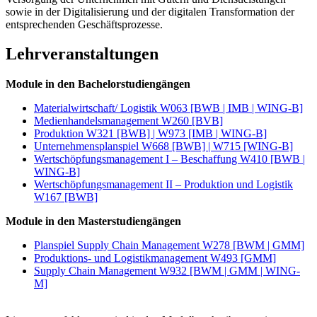
sowie in der Digitalisierung und der digitalen Transformation der
entsprechenden Geschäftsprozesse.
Lehrveranstaltungen
Module in den Bachelorstudiengängen
Materialwirtschaft/ Logistik W063 [BWB | IMB | WING-B]
Medienhandelsmanagement W260 [BVB]
Produktion W321 [BWB] | W973 [IMB | WING-B]
Unternehmensplanspiel W668 [BWB] | W715 [WING-B]
Wertschöpfungsmanagement I – Beschaffung W410 [BWB |
WING-B]
Wertschöpfungsmanagement II – Produktion und Logistik
W167 [BWB]
Module in den Masterstudiengängen
Planspiel Supply Chain Management W278 [BWM | GMM]
Produktions- und Logistikmanagement W493 [GMM]
Supply Chain Management W932 [BWM | GMM | WING-
M]