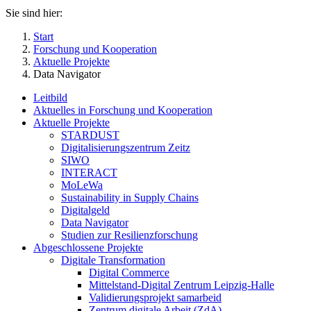
Sie sind hier:
Start
Forschung und Kooperation
Aktuelle Projekte
Data Navigator
Leitbild
Aktuelles in Forschung und Kooperation
Aktuelle Projekte
STARDUST
Digitalisierungszentrum Zeitz
SIWO
INTERACT
MoLeWa
Sustainability in Supply Chains
Digitalgeld
Data Navigator
Studien zur Resilienzforschung
Abgeschlossene Projekte
Digitale Transformation
Digital Commerce
Mittelstand-Digital Zentrum Leipzig-Halle
Validierungsprojekt samarbeid
Zentrum digitale Arbeit (ZdA)