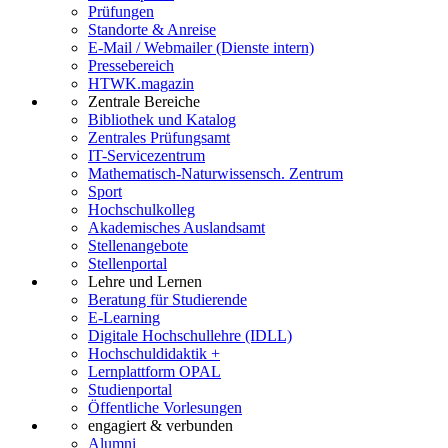
Prüfungen
Standorte & Anreise
E-Mail / Webmailer (Dienste intern)
Pressebereich
HTWK.magazin
Zentrale Bereiche
Bibliothek und Katalog
Zentrales Prüfungsamt
IT-Servicezentrum
Mathematisch-Naturwissensch. Zentrum
Sport
Hochschulkolleg
Akademisches Auslandsamt
Stellenangebote
Stellenportal
Lehre und Lernen
Beratung für Studierende
E-Learning
Digitale Hochschullehre (IDLL)
Hochschuldidaktik +
Lernplattform OPAL
Studienportal
Öffentliche Vorlesungen
engagiert & verbunden
Alumni