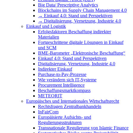
Big Data/ Prescriptive Analytics
Blockchains im Supply Chain Management 4.0
→ Einkauf 4.0: Stand und Perspektiven
→ Digitalisierung, Vernetzung, Industrie 4.0
Einkauf und Logistik
Erfolgsfaktoren Beschaffung indirekter
Materialien
Fortgeschrittene digitale Lösungen in Einkauf
und SCM
BME-Barometer „Elektronische Beschaffung“
Einkauf 4.0: Stand und Perspektiven
Digitalisierung, Vernetzung, Industrie 4.0
Indirekter Einkauf
Purchase-to-Pay-Prozesse
Wie verändern sich IT-Systeme
Procurement Intelligence
Beschaffungsmarktkompass
METEORIT
Europäisches und Internationales Wirtschaftsrecht
Rechtsfragen Zentralbankhandeln
InFairCom
Europäisierte Aufsichts- und
Regulierungsstrukturen
Transnationale Regulierung von Islamic Finance