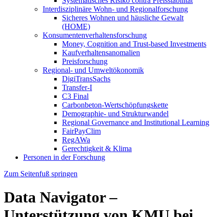
Systematisches Risiko contra Preisstabilität
Interdisziplinäre Wohn- und Regionalforschung
Sicheres Wohnen und häusliche Gewalt
(HOME)
Konsumenten­verhaltens­forschung
Money, Cognition and Trust-based Investments
Kaufverhaltensanomalien
Preisforschung
Regional- und Umweltökonomik
DigiTransSachs
Transfer-I
C3 Final
Carbonbeton-Wertschöpfungskette
Demographie- und Strukturwandel
Regional Governance and Institutional Learning
FairPayClim
RegAWa
Gerechtigkeit & Klima
Personen in der Forschung
Zum Seitenfuß springen
Data Navigator –
Unterstützung von KMU bei