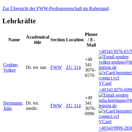
Zur Übersicht der FWW-Professorenschaft im Ruhestand
Lehrkräfte
Phone
Academical
Name
Section
Location
/ E-
title
Mail
+493413076-657
+49
volker.gruhne@h
Gruhne,
341
Dr. rer. nat.
FWW
ZU 314
leipzig.de
Volker
3076-
6576
VCard
+493413076-699
+49
julia.herrmann@
Herrmann,
Dr. rer.
341
FWW
ZU 314
leipzig.de
Julia
medic.
3076-
6996
VCard
+493419999-283