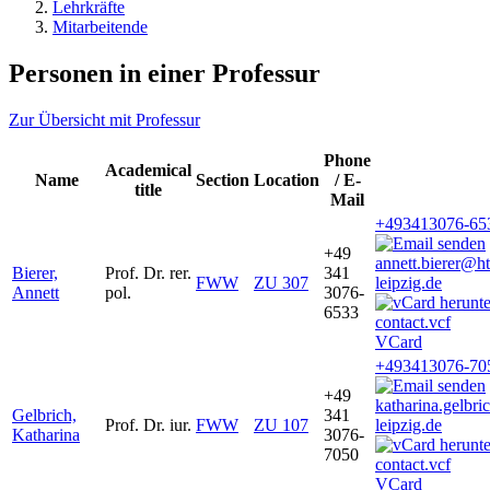
Lehrkräfte
Mitarbeitende
Personen in einer Professur
Zur Übersicht mit Professur
Phone
Academical
Name
Section
Location
/ E-
title
Mail
+493413076-65
+49
annett.bierer@h
Bierer,
Prof. Dr. rer.
341
FWW
ZU 307
leipzig.de
Annett
pol.
3076-
6533
VCard
+493413076-70
+49
katharina.gelbr
Gelbrich,
341
Prof. Dr. iur.
FWW
ZU 107
leipzig.de
Katharina
3076-
7050
VCard