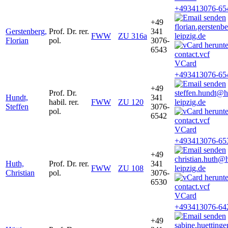
+493413076-65
+49
florian.gersten
Gerstenberg,
Prof. Dr. rer.
341
FWW
ZU 316a
leipzig.de
Florian
pol.
3076-
6543
VCard
+493413076-65
+49
Prof. Dr.
steffen.hundt@
Hundt,
341
habil. rer.
FWW
ZU 120
leipzig.de
Steffen
3076-
pol.
6542
VCard
+493413076-65
+49
christian.huth@
Huth,
Prof. Dr. rer.
341
FWW
ZU 108
leipzig.de
Christian
pol.
3076-
6530
VCard
+493413076-64
+49
sabine.huetting