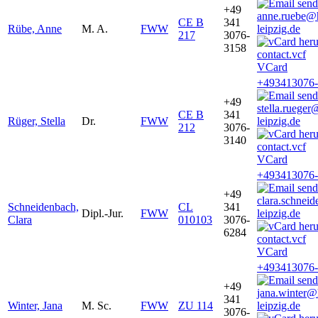
+49
anne.ruebe@
CE B
341
Rübe, Anne
M. A.
FWW
leipzig.de
217
3076-
3158
VCard
+493413076
+49
stella.ruege
CE B
341
Rüger, Stella
Dr.
FWW
leipzig.de
212
3076-
3140
VCard
+493413076
+49
clara.schnei
Schneidenbach,
CL
341
Dipl.-Jur.
FWW
leipzig.de
Clara
010103
3076-
6284
VCard
+493413076
+49
jana.winter
341
Winter, Jana
M. Sc.
FWW
ZU 114
leipzig.de
3076-