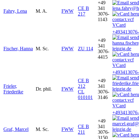
+49
CE B
341
lena.fahry@h
Fahry, Lena
M. A.
FWW
217
3076-
1143
VCard
+493413076
+49
hanna.fische
341
Fischer, Hanna
M. Sc.
FWW
ZU 114
leipzig.de
3076-
4415
VCard
+493413076
CE B
+49
friederike.fr
Frieler,
212
341
Dr. phil.
FWW
leipzig.de
Friederike
CL
3076-
010101
3146
VCard
+493413076
+49
marcel.graf
CE B
341
Graf, Marcel
M. Sc.
FWW
leipzig.de
211
3076-
3150