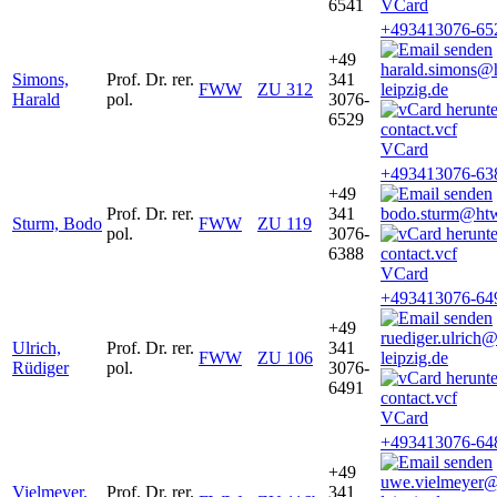
6541
VCard
+493413076-65
+49
harald.simons@
Simons,
Prof. Dr. rer.
341
FWW
ZU 312
leipzig.de
Harald
pol.
3076-
6529
VCard
+493413076-63
+49
Prof. Dr. rer.
341
bodo.sturm@htw
Sturm, Bodo
FWW
ZU 119
pol.
3076-
6388
VCard
+493413076-64
+49
ruediger.ulrich
Ulrich,
Prof. Dr. rer.
341
FWW
ZU 106
leipzig.de
Rüdiger
pol.
3076-
6491
VCard
+493413076-64
+49
uwe.vielmeyer
Vielmeyer,
Prof. Dr. rer.
341