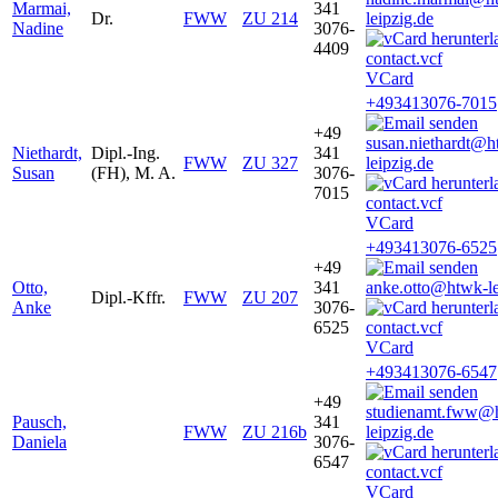
Marmai,
341
Dr.
FWW
ZU 214
leipzig.de
Nadine
3076-
4409
VCard
+493413076-7015
+49
susan.niethardt@h
Niethardt,
Dipl.-Ing.
341
FWW
ZU 327
leipzig.de
Susan
(FH), M. A.
3076-
7015
VCard
+493413076-6525
+49
Otto,
341
anke.otto@htwk-le
Dipl.-Kffr.
FWW
ZU 207
Anke
3076-
6525
VCard
+493413076-6547
+49
studienamt.fww@
Pausch,
341
FWW
ZU 216b
leipzig.de
Daniela
3076-
6547
VCard