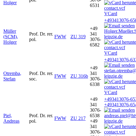
Holger
6531
VCard
+493413076-65
+49
Müller
Holger.Muelle
Prof. Dr. rer.
341
(SCM),
FWW
ZU 319
leipzig.de
pol.
3076-
Holger
6582
VCard
+493413076-63
+49
stefan.otremba
Otremba,
Prof. Dr. rer.
341
FWW
ZU 316b
leipzig.de
Stefan
soc.
3076-
6338
VCard
+49
+493413076-65
341
+493413076-65
3076-
Piel,
Prof. Dr. rer.
6538
andreas.piel@h
FWW
ZU 217
Andreas
pol.
+49
leipzig.de
341
3076-