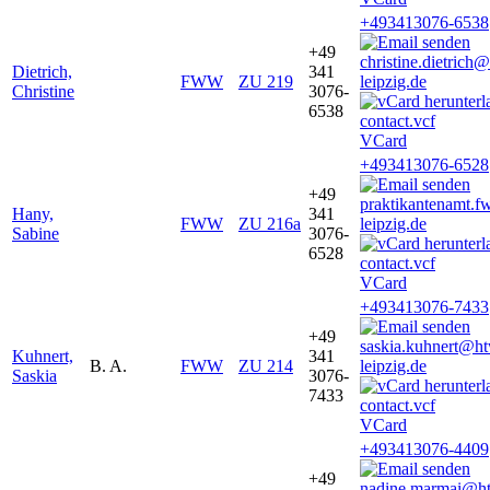
+493413076-6538
+49
christine.dietrich
Dietrich,
341
FWW
ZU 219
leipzig.de
Christine
3076-
6538
VCard
+493413076-6528
+49
praktikantenamt
Hany,
341
FWW
ZU 216a
leipzig.de
Sabine
3076-
6528
VCard
+493413076-7433
+49
saskia.kuhnert@h
Kuhnert,
341
B. A.
FWW
ZU 214
leipzig.de
Saskia
3076-
7433
VCard
+493413076-4409
+49
nadine.marmai@h