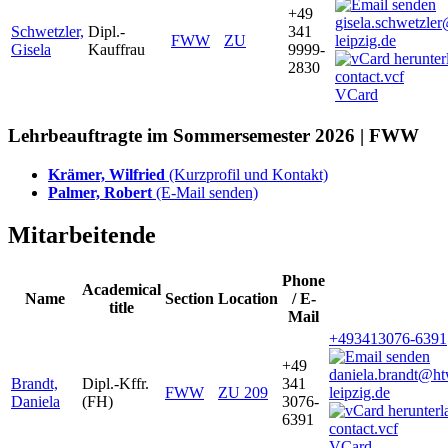
+49
gisela.schwetzle
Schwetzler,
Dipl.-
341
FWW
ZU
leipzig.de
Gisela
Kauffrau
9999-
2830
VCard
Lehrbeauftragte im Sommersemester 2026 | FWW
Krämer, Wilfried
(Kurzprofil und Kontakt)
Palmer, Robert
(E-Mail senden)
Mitarbeitende
Phone
Academical
Name
Section
Location
/ E-
title
Mail
+493413076-6391
+49
daniela.brandt@h
Brandt,
Dipl.-Kffr.
341
FWW
ZU 209
leipzig.de
Daniela
(FH)
3076-
6391
VCard