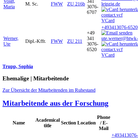
Voigt,
341
M. Sc.
FWW
ZU 216b
leipzig.de
Maria
3076-
6707
VCard
+493413076-6520
+49
Werner,
341
ute.werner@htwk-l
Dipl.-Kffr.
FWW
ZU 211
Ute
3076-
6520
VCard
Trupp, Sophia
Ehemalige | Mitarbeitende
Zur Übersicht der Mitarbeitenden im Ruhestand
Mitarbeitende aus der Forschung
Phone
Academical
Name
Section
Location
/ E-
title
Mail
+493413076-