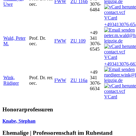
FWW
ZU 116b
leipzig.de
Uwe
oec.
3076-
6484
VCard
+493413076-65
+49
peter.m.wald@h
Wald, Peter
Prof. Dr.
341
FWW
ZU 109
leipzig.de
M.
oec.
3076-
6545
VCard
+493413076-66
+49
ruediger.wink@
Wink,
Prof. Dr. rer.
341
FWW
ZU 116a
leipzig.de
Rüdiger
oec.
3076-
6634
VCard
Honorarprofessuren
Knabe, Stephan
Ehemalige | Professorenschaft im Ruhestand