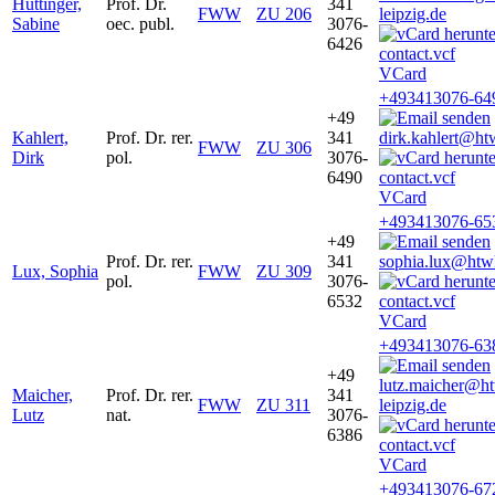
Hüttinger,
Prof. Dr.
341
FWW
ZU 206
leipzig.de
Sabine
oec. publ.
3076-
6426
VCard
+493413076-64
+49
Kahlert,
Prof. Dr. rer.
341
dirk.kahlert@ht
FWW
ZU 306
Dirk
pol.
3076-
6490
VCard
+493413076-65
+49
Prof. Dr. rer.
341
sophia.lux@htwk
Lux, Sophia
FWW
ZU 309
pol.
3076-
6532
VCard
+493413076-63
+49
lutz.maicher@h
Maicher,
Prof. Dr. rer.
341
FWW
ZU 311
leipzig.de
Lutz
nat.
3076-
6386
VCard
+493413076-67