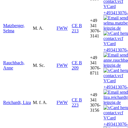
VCard
+493413076
+49
selma.matzb
Matzberger,
CE B
341
M. A.
FWW
leipzig.de
Selma
213
3076-
3141
VCard
+493413076-
+49
anne.rauchb
Rauchbach,
CE B
341
M. Sc.
FWW
leipzig.de
Anne
209
3076-
8711
VCard
+493413076
+49
liza.reichar
CE B
341
Reichardt, Liza
M. f. A.
FWW
leipzig.de
223
3076-
3156
VCard
+493413076