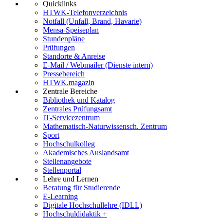
Quicklinks
HTWK-Telefonverzeichnis
Notfall (Unfall, Brand, Havarie)
Mensa-Speiseplan
Stundenpläne
Prüfungen
Standorte & Anreise
E-Mail / Webmailer (Dienste intern)
Pressebereich
HTWK.magazin
Zentrale Bereiche
Bibliothek und Katalog
Zentrales Prüfungsamt
IT-Servicezentrum
Mathematisch-Naturwissensch. Zentrum
Sport
Hochschulkolleg
Akademisches Auslandsamt
Stellenangebote
Stellenportal
Lehre und Lernen
Beratung für Studierende
E-Learning
Digitale Hochschullehre (IDLL)
Hochschuldidaktik +