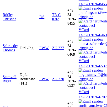
+493413076-8455
+49
pruefungsamt.fw
Rößler,
TR C
341
DS
leipzig.de
Christina
0.82
3076-
8455
VCard
+493413076-6469
+49
thomas.schroeder
Schroeder,
341
Dipl.-Ing.
FWW
ZU 327
leipzig.de
Thomas
3076-
6469
VCard
+493413076-6537
+49
Dipl.-
birgit.stumvoll@h
Stumvoll,
341
Betriebsw.
FWW
ZU 220
leipzig.de
Birgit
3076-
(FH)
6537
VCard
+493413076-6707
+49
studienamt.fww@