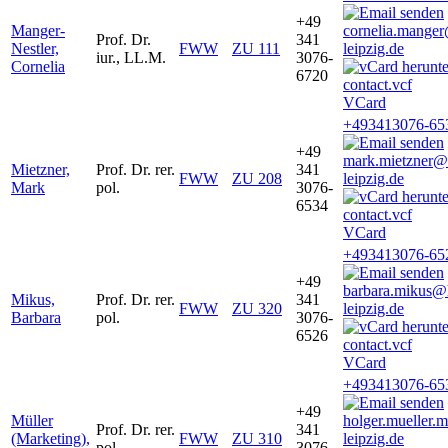
+49
Manger-
cornelia.mange
Prof. Dr.
341
Nestler,
FWW
ZU 111
leipzig.de
iur., LL.M.
3076-
Cornelia
6720
VCard
+493413076-65
+49
mark.mietzner@
Mietzner,
Prof. Dr. rer.
341
FWW
ZU 208
leipzig.de
Mark
pol.
3076-
6534
VCard
+493413076-65
+49
barbara.mikus@
Mikus,
Prof. Dr. rer.
341
FWW
ZU 320
leipzig.de
Barbara
pol.
3076-
6526
VCard
+493413076-65
+49
Müller
holger.mueller
Prof. Dr. rer.
341
(Marketing),
FWW
ZU 310
leipzig.de
pol.
3076-