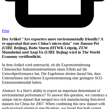
Print
Der Artikel "Are exporters more environmentally friendly? A
re-appraisal that uses China’s micro-data" von Jiansuo Pei
(UIBE Beijing), Bodo Sturm (HTWK Leipzig, ZEW
Mannheim) und Anqi Yu (UIBE Bejing) wird in The World
Economy veröffentlicht.
In dem Artikel wird untersucht, ob die Exportorientierung
Chinesischer Industrieunternehmen einen Effekt auf die
Umweltperformance hat. Die Ergebnisse deuten darauf hin, dass
Unternehmen mit höherer Exportorientierung eine geringere SO2-
Emissionsintensität haben.
Abstract: Is a firm’s ability to export an important determinant of
environmental performance? To answer this question, we construct a
unique micro dataset that merged two rich manufacturing firm-level
datasets for China for 2007. When combining this new dataset with
well-received empirical specifications, we found that both export