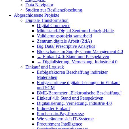
Data Navigator
Studien zur Resilienzforschung
Abgeschlossene Projekte
Digitale Transformation
Digital Commerce
Mittelstand-Digital Zentrum Leipzig-Halle
Validierungsprojekt samarbeid
Zentrum digitale Arbeit (ZdA)
Big Data/ Prescriptive Analytics
Blockchains im Supply Chain Management 4.0
→ Einkauf 4.0: Stand und Perspektiven
→ Digitalisierung, Vernetzung, Industrie 4.0
Einkauf und Logistik
Erfolgsfaktoren Beschaffung indirekter
Materialien
Fortgeschrittene digitale Lösungen in Einkauf
und SCM
BME-Barometer „Elektronische Beschaffung“
Einkauf 4.0: Stand und Perspektiven
Digitalisierung, Vernetzung, Industrie 4.0
Indirekter Einkauf
Purchase-to-Pay-Prozesse
Wie verändern sich IT-Systeme
Procurement Intelligence