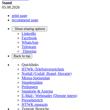
Stand
05.08.2026
print page
recommend page
Show sharing options
LinkedIn
Facebook
WhatsApp
Telegram
Threema
Back to top
Quicklinks
HTWK-Telefonverzeichnis
Notfall (Unfall, Brand, Havarie)
Mensa-Speiseplan
Stundenpläne
Prüfungen
Standorte & Anreise
E-Mail / Webmailer (Dienste intern)
Pressebereich
HTWK.magazin
Zentrale Bereiche