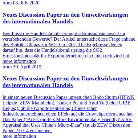
from
03. July 2020
Neues Discussion Paper zu den Umweltwirkungen
des internationalen Handels
Beinflusst die Handelsliberalisierung die Emissionsintensität im
verarbeitenden Gewerbe? Der Artikel untersucht diese Frage anhand
des Beitritts Chinas zur WTO in 2001. Die Ergebnisse deuten
darauf hin, dass die Handelsliberalisierung die SO2
Emissionsintensität für Exportunternehmen in China reduziert hat.
more information
from
30. April 2019
Neues Discussion Paper zu den Umweltwirkungen
des internationalen Handels
In einem neuen Discussion Paper untersuchen Bodo Sturm (HTWK
Leipzig, ZEW Mannheim), Jiansuo Pei und Anqi Yu (beide UIBE
Beijing), ob die Exportorientierung Chinesischer
Industrieunternehmen einen Effekt auf die Umweltperformance hat.
Das Paper ("Are Exporters More Environmentally Friendly? A Re-
Appraisal that Uses China’s Micro-Data") ist als ZEW Discussion
Paper 19-014 erschienen.
more information