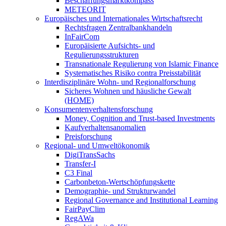
Beschaffungsmarktkompass
METEORIT
Europäisches und Internationales Wirtschaftsrecht
Rechtsfragen Zentralbankhandeln
InFairCom
Europäisierte Aufsichts- und
Regulierungsstrukturen
Transnationale Regulierung von Islamic Finance
Systematisches Risiko contra Preisstabilität
Interdisziplinäre Wohn- und Regionalforschung
Sicheres Wohnen und häusliche Gewalt
(HOME)
Konsumenten­verhaltens­forschung
Money, Cognition and Trust-based Investments
Kaufverhaltensanomalien
Preisforschung
Regional- und Umweltökonomik
DigiTransSachs
Transfer-I
C3 Final
Carbonbeton-Wertschöpfungskette
Demographie- und Strukturwandel
Regional Governance and Institutional Learning
FairPayClim
RegAWa