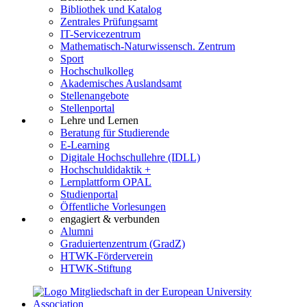
Bibliothek und Katalog
Zentrales Prüfungsamt
IT-Servicezentrum
Mathematisch-Naturwissensch. Zentrum
Sport
Hochschulkolleg
Akademisches Auslandsamt
Stellenangebote
Stellenportal
Lehre und Lernen
Beratung für Studierende
E-Learning
Digitale Hochschullehre (IDLL)
Hochschuldidaktik +
Lernplattform OPAL
Studienportal
Öffentliche Vorlesungen
engagiert & verbunden
Alumni
Graduiertenzentrum (GradZ)
HTWK-Förderverein
HTWK-Stiftung