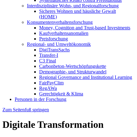
Systematisches Risiko contra Preisstabilität
Interdisziplinäre Wohn- und Regionalforschung
Sicheres Wohnen und häusliche Gewalt
(HOME)
Konsumenten­verhaltens­forschung
Money, Cognition and Trust-based Investments
Kaufverhaltensanomalien
Preisforschung
Regional- und Umweltökonomik
DigiTransSachs
Transfer-I
C3 Final
Carbonbeton-Wertschöpfungskette
Demographie- und Strukturwandel
Regional Governance and Institutional Learning
FairPayClim
RegAWa
Gerechtigkeit & Klima
Personen in der Forschung
Zum Seitenfuß springen
Digitale Transformation