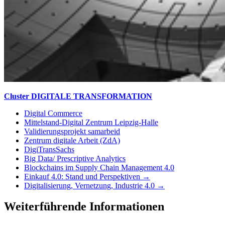
Cluster DIGITALE TRANSFORMATION
Digital Commerce
Mittelstand-Digital Zentrum Leipzig-Halle
Validierungsprojekt samarbeid
Zentrum digitale Arbeit (ZdA)
DigiTransSachs
Big Data/ Prescriptive Analytics
Blockchains im Supply Chain Management 4.0
Einkauf 4.0: Stand und Perspektiven →
Digitalisierung, Vernetzung, Industrie 4.0 →
Weiterführende Informationen