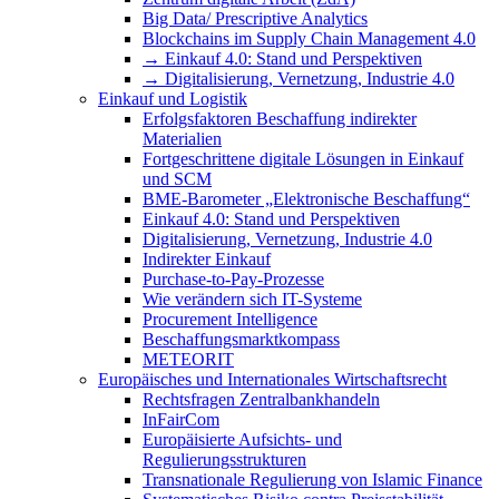
Big Data/ Prescriptive Analytics
Blockchains im Supply Chain Management 4.0
→ Einkauf 4.0: Stand und Perspektiven
→ Digitalisierung, Vernetzung, Industrie 4.0
Einkauf und Logistik
Erfolgsfaktoren Beschaffung indirekter
Materialien
Fortgeschrittene digitale Lösungen in Einkauf
und SCM
BME-Barometer „Elektronische Beschaffung“
Einkauf 4.0: Stand und Perspektiven
Digitalisierung, Vernetzung, Industrie 4.0
Indirekter Einkauf
Purchase-to-Pay-Prozesse
Wie verändern sich IT-Systeme
Procurement Intelligence
Beschaffungsmarktkompass
METEORIT
Europäisches und Internationales Wirtschaftsrecht
Rechtsfragen Zentralbankhandeln
InFairCom
Europäisierte Aufsichts- und
Regulierungsstrukturen
Transnationale Regulierung von Islamic Finance